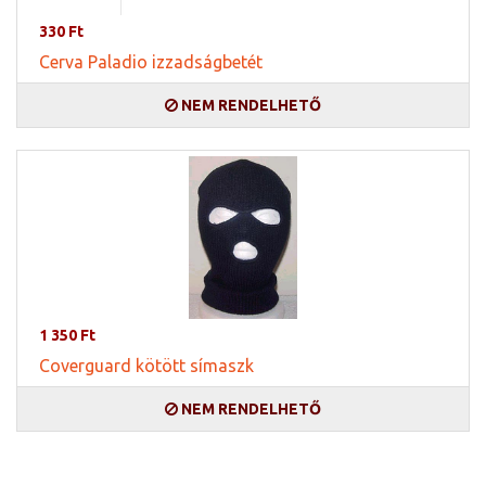
330 Ft
Cerva Paladio izzadságbetét
NEM RENDELHETŐ
1 350 Ft
Coverguard kötött símaszk
NEM RENDELHETŐ