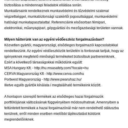
biztosítása a mindennapi feladatok ellátása során.
Munkatársaink rendelkeznek munkavédelmi és tűzvédelmi szakmai
végzettséggel, munkabiztonsági szakértői jogosultsággal, munkavédelmi
hatósági munkatapasztalattal. Referenciáink elsősorban fémipari,
elektronikai, műanyagipari, gépgyártási és mezőgazdasági területen vannak.
Milyen hátterünk van az egyéni védőeszköz forgalmazásban?
Közvetlen gyártói, magyarországi, elsődleges forgalmazói kapcsolatokkal
rendelkezünk. Az egyéni védőeszközök területén is fontosnak tartjuk, hogy az
igényeknek megfelelő minőségű termékeket biztosítsuk partnereinknek.
Ezért a következő társaságokkal működünk együtt:
MSA Hungary Kft. - http://hu.msasafety.com/?locale=hu
CERVA Magyarország Kft - http://www.cerva.com/hu
Portwest Magyarország - http://www.pwaruhaz.hu/
Illetve egyéb gyártók kínálata i megtalálható termékeink között.
A honlapon szereplő termékek az elsődleges hazai forgalmazók
portfóliójának változásának függvényében módosulhatnak. Amennyiben a
feltüntetett termékek a hazai forgalmazónál már nem rendelhető státuszba
kerülnek, erről minden esetben mielőbbi tájékoztatást küldünk
megrendelőinknek.