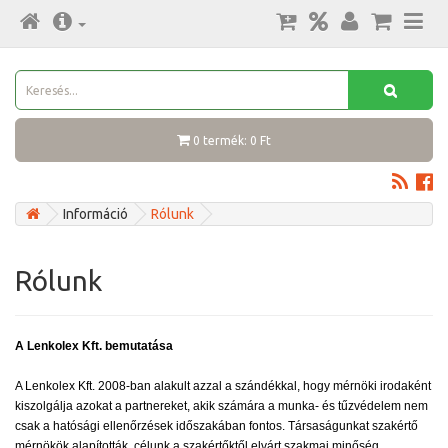
0 termék: 0 Ft
Információ
Rólunk
Rólunk
A Lenkolex Kft. bemutatása
A Lenkolex Kft. 2008-ban alakult azzal a szándékkal, hogy mérnöki irodaként
kiszolgálja azokat a partnereket, akik számára a munka- és tűzvédelem nem
csak a hatósági ellenőrzések időszakában fontos. Társaságunkat szakértő
mérnökök alapították, célunk a szakértőktől elvárt szakmai minőség