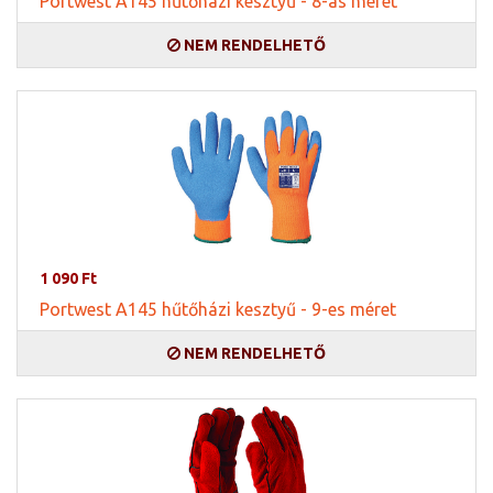
Portwest A145 hűtőházi kesztyű - 8-as méret
NEM RENDELHETŐ
1 090 Ft
Portwest A145 hűtőházi kesztyű - 9-es méret
NEM RENDELHETŐ