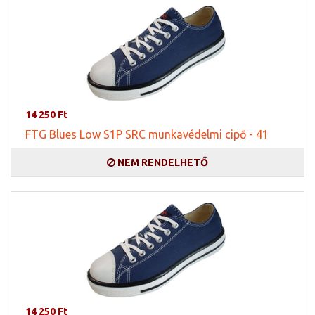
14 250 Ft
FTG Blues Low S1P SRC munkavédelmi cipő - 41
NEM RENDELHETŐ
14 250 Ft