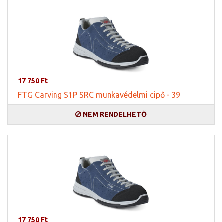
17 750 Ft
FTG Carving S1P SRC munkavédelmi cipő - 39
NEM RENDELHETŐ
17 750 Ft