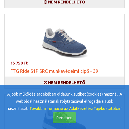
NEM RENDELHETŐ
15 750 Ft
FTG Ride S1P SRC munkavédelmi cipő - 39
NEM RENDELHETŐ
A jobb működés érdekében oldalunk sütiket (cookies) használ. A
weboldal használatának folytatásával elfogadja a sütik
használatát.
További információ az Adatkezelési Tájékoztatóban!
Rendben