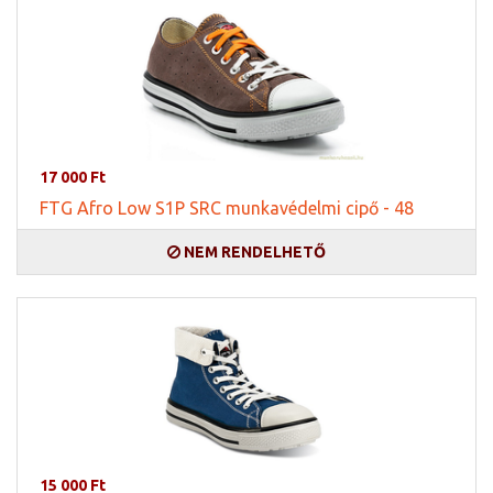
17 000 Ft
FTG Afro Low S1P SRC munkavédelmi cipő - 48
NEM RENDELHETŐ
15 000 Ft