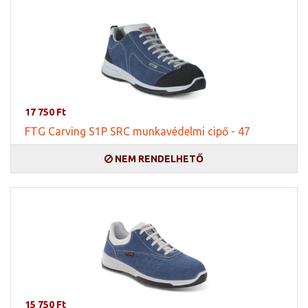
17 750 Ft
FTG Carving S1P SRC munkavédelmi cipő - 47
NEM RENDELHETŐ
15 750 Ft