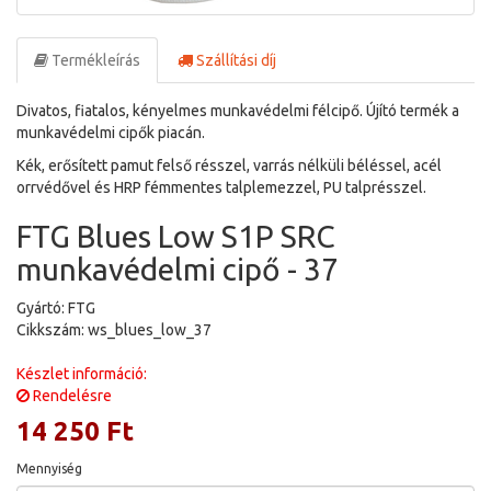
Termékleírás
Szállítási díj
Divatos, fiatalos, kényelmes munkavédelmi félcipő. Újító termék a
munkavédelmi cipők piacán.
Kék, erősített pamut felső résszel, varrás nélküli béléssel, acél
orrvédővel és HRP fémmentes talplemezzel, PU talprésszel.
FTG Blues Low S1P SRC
munkavédelmi cipő - 37
Gyártó: FTG
Cikkszám: ws_blues_low_37
Készlet információ:
Rendelésre
14 250 Ft
Mennyiség