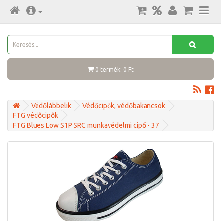
0 termék: 0 Ft
Védőlábbelik
Védőcipők, védőbakancsok
FTG védőcipők
FTG Blues Low S1P SRC munkavédelmi cipő - 37