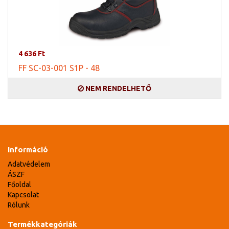
4 636 Ft
FF SC-03-001 S1P - 48
NEM RENDELHETŐ
Információ
Adatvédelem
ÁSZF
Főoldal
Kapcsolat
Rólunk
Termékkategóriák