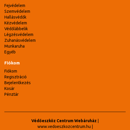
Fejvédelem
Szemvédelem
Hallásvédők
Kézvédelem
Védőlábbelik
Légzésvédelem
Zuhanásvédelem
Munkaruha
Egyéb
Fiókom
Fiókom
Regisztráció
Bejelentkezés
Kosár
Pénztár
Védőeszköz Centrum Webáruház
|
www.vedoeszkozcentrum.hu
|