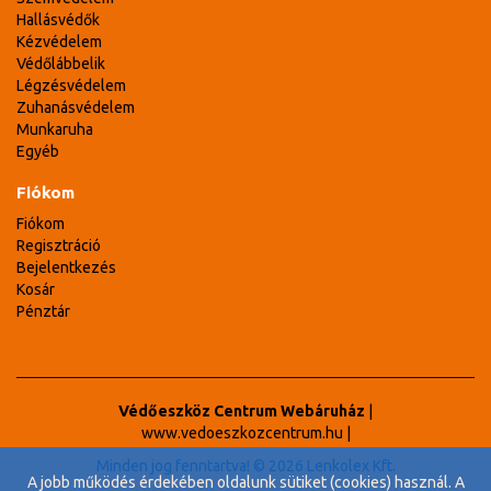
Hallásvédők
Kézvédelem
Védőlábbelik
Légzésvédelem
Zuhanásvédelem
Munkaruha
Egyéb
Fiókom
Fiókom
Regisztráció
Bejelentkezés
Kosár
Pénztár
Védőeszköz Centrum Webáruház
|
www.vedoeszkozcentrum.hu
|
Minden jog fenntartva! © 2026 Lenkolex Kft.
A jobb működés érdekében oldalunk sütiket (cookies) használ. A