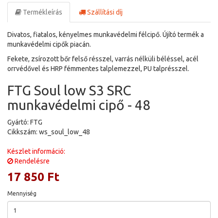
Termékleírás
Szállítási díj
Divatos, fiatalos, kényelmes munkavédelmi félcipő. Újító termék a
munkavédelmi cipők piacán.
Fekete, zsírozott bőr felső résszel, varrás nélküli béléssel, acél
orrvédővel és HRP fémmentes talplemezzel, PU talprésszel.
FTG Soul low S3 SRC
munkavédelmi cipő - 48
Gyártó: FTG
Cikkszám: ws_soul_low_48
Készlet információ:
Rendelésre
17 850 Ft
Mennyiség