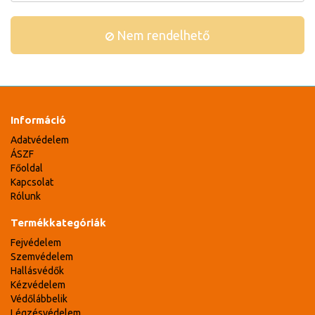
Nem rendelhető
Információ
Adatvédelem
ÁSZF
Főoldal
Kapcsolat
Rólunk
Termékkategóriák
Fejvédelem
Szemvédelem
Hallásvédők
Kézvédelem
Védőlábbelik
Légzésvédelem