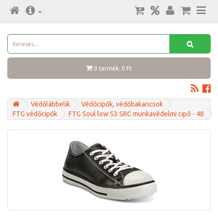
0 termék: 0 Ft
Védőlábbelik
Védőcipők, védőbakancsok
FTG védőcipők
FTG Soul low S3 SRC munkavédelmi cipő - 48