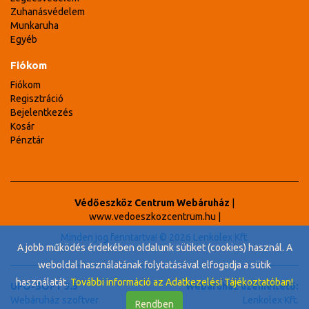
Zuhanásvédelem
Munkaruha
Egyéb
Fiókom
Fiókom
Regisztráció
Bejelentkezés
Kosár
Pénztár
Védőeszköz Centrum Webáruház
|
www.vedoeszkozcentrum.hu
|
Minden jog fenntartva! © 2026 Lenkolex Kft.
A jobb működés érdekében oldalunk sütiket (cookies) használ. A
weboldal használatának folytatásával elfogadja a sütik
használatát.
További információ az Adatkezelési Tájékoztatóban!
UFO-SOFT 3.5
Webáruház üzemeltető:
Webáruház szoftver
Lenkolex Kft.
Rendben