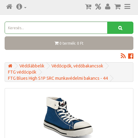
0 termék: 0 Ft
Védőlábbelik
Védőcipők, védőbakancsok
FTG védőcipők
FTG Blues High S1P SRC munkavédelmi bakancs - 44