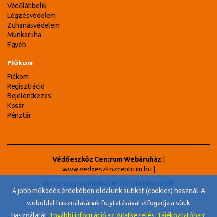
Védőlábbelik
Légzésvédelem
Zuhanásvédelem
Munkaruha
Egyéb
Fiókom
Fiókom
Regisztráció
Bejelentkezés
Kosár
Pénztár
Védőeszköz Centrum Webáruház
|
www.vedoeszkozcentrum.hu
|
Minden jog fenntartva! © 2026 Lenkolex Kft.
A jobb működés érdekében oldalunk sütiket (cookies) használ. A
weboldal használatának folytatásával elfogadja a sütik
használatát.
További információ az Adatkezelési Tájékoztatóban!