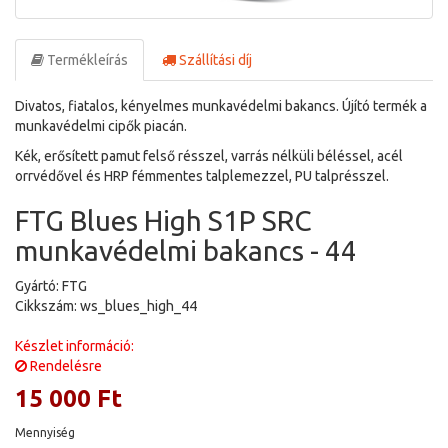
Termékleírás
Szállítási díj
Divatos, fiatalos, kényelmes munkavédelmi bakancs. Újító termék a
munkavédelmi cipők piacán.
Kék, erősített pamut felső résszel, varrás nélküli béléssel, acél
orrvédővel és HRP fémmentes talplemezzel, PU talprésszel.
FTG Blues High S1P SRC
munkavédelmi bakancs - 44
Gyártó: FTG
Cikkszám: ws_blues_high_44
Készlet információ:
Rendelésre
15 000 Ft
Mennyiség