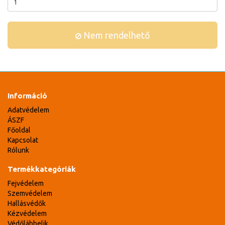
Nem rendelhető
Információ
Adatvédelem
ÁSZF
Főoldal
Kapcsolat
Rólunk
Termékkategóriák
Fejvédelem
Szemvédelem
Hallásvédők
Kézvédelem
Védőlábbelik