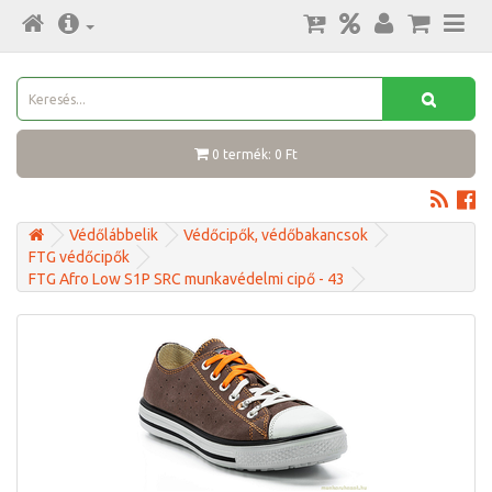
0 termék: 0 Ft
Védőlábbelik
Védőcipők, védőbakancsok
FTG védőcipők
FTG Afro Low S1P SRC munkavédelmi cipő - 43