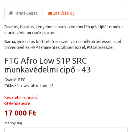
Termékleírás
Szállítási díj
Divatos, fiatalos, kényelmes munkavédelmi félcipő. Újító termék a
munkavédelmi cipők piacán.
Barna, lyukacsos bőrt felső résszel, varrás nélküli béléssel, acél
orrvédővel és HRP fémmentes talplemezzel, PU talprésszel.
FTG Afro Low S1P SRC
munkavédelmi cipő - 43
Gyártó: FTG
Cikkszám: ws_afro_low_43
Készlet információ:
Rendelésre
17 000 Ft
Mennyiség