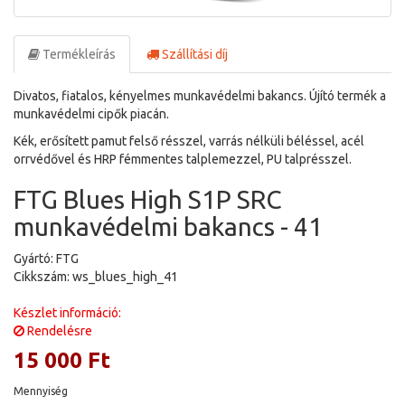
Termékleírás
Szállítási díj
Divatos, fiatalos, kényelmes munkavédelmi bakancs. Újító termék a
munkavédelmi cipők piacán.
Kék, erősített pamut felső résszel, varrás nélküli béléssel, acél
orrvédővel és HRP fémmentes talplemezzel, PU talprésszel.
FTG Blues High S1P SRC
munkavédelmi bakancs - 41
Gyártó: FTG
Cikkszám: ws_blues_high_41
Készlet információ:
Rendelésre
15 000 Ft
Mennyiség