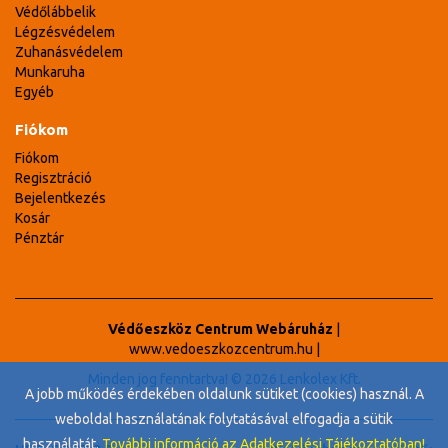
Védőlábbelik
Légzésvédelem
Zuhanásvédelem
Munkaruha
Egyéb
Fiókom
Fiókom
Regisztráció
Bejelentkezés
Kosár
Pénztár
Védőeszköz Centrum Webáruház
|
www.vedoeszkozcentrum.hu
|
Minden jog fenntartva! © 2026 Lenkolex Kft.
A jobb működés érdekében oldalunk sütiket (cookies) használ. A
weboldal használatának folytatásával elfogadja a sütik
használatát.
További információ az Adatkezelési Tájékoztatóban!