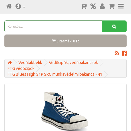
0 termék: 0 Ft
Védőlábbelik
Védőcipők, védőbakancsok
FTG védőcipők
FTG Blues High S1P SRC munkavédelmi bakancs - 41