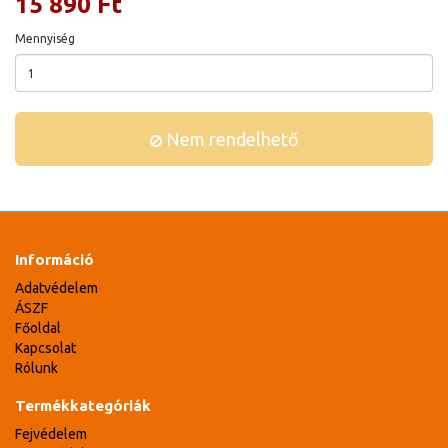
15 890 Ft
Mennyiség
Nem rendelhető
Információ
Adatvédelem
ÁSZF
Főoldal
Kapcsolat
Rólunk
Termékkategóriák
Fejvédelem