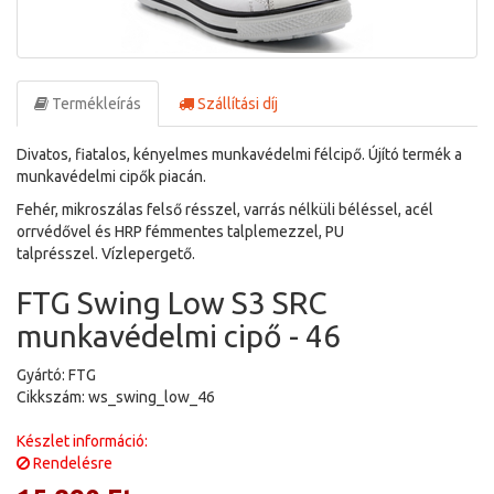
Termékleírás
Szállítási díj
Divatos, fiatalos, kényelmes munkavédelmi félcipő. Újító termék a
munkavédelmi cipők piacán.
Fehér, mikroszálas felső résszel, varrás nélküli béléssel, acél
orrvédővel és HRP fémmentes talplemezzel, PU
talprésszel. Vízlepergető.
FTG Swing Low S3 SRC
munkavédelmi cipő - 46
Gyártó: FTG
Cikkszám: ws_swing_low_46
Készlet információ:
Rendelésre