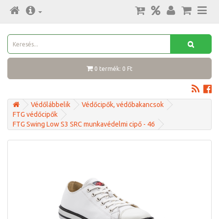
0 termék: 0 Ft
Védőlábbelik
Védőcipők, védőbakancsok
FTG védőcipők
FTG Swing Low S3 SRC munkavédelmi cipő - 46