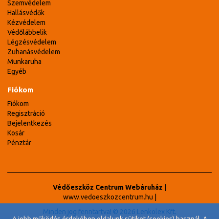
Szemvédelem
Hallásvédők
Kézvédelem
Védőlábbelik
Légzésvédelem
Zuhanásvédelem
Munkaruha
Egyéb
Fiókom
Fiókom
Regisztráció
Bejelentkezés
Kosár
Pénztár
Védőeszköz Centrum Webáruház
|
www.vedoeszkozcentrum.hu
|
Minden jog fenntartva! © 2026 Lenkolex Kft.