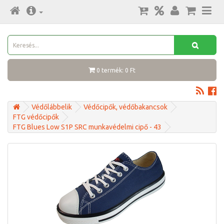
0 termék: 0 Ft
Védőlábbelik
Védőcipők, védőbakancsok
FTG védőcipők
FTG Blues Low S1P SRC munkavédelmi cipő - 43