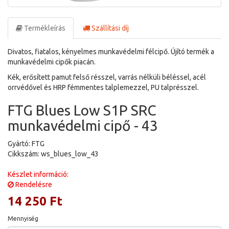
Termékleírás
Szállítási díj
Divatos, fiatalos, kényelmes munkavédelmi félcipő. Újító termék a
munkavédelmi cipők piacán.
Kék, erősített pamut felső résszel, varrás nélküli béléssel, acél
orrvédővel és HRP fémmentes talplemezzel, PU talprésszel.
FTG Blues Low S1P SRC
munkavédelmi cipő - 43
Gyártó: FTG
Cikkszám: ws_blues_low_43
Készlet információ:
Rendelésre
14 250 Ft
Mennyiség