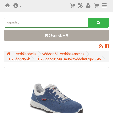
0 termék: 0 Ft
Védőlábbelik
Védőcipők, védőbakancsok
FTG védőcipők
FTG Ride S1P SRC munkavédelmi cipő - 46