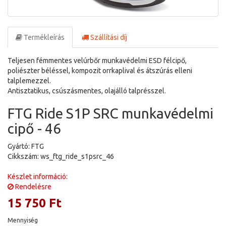
Termékleírás
Szállítási díj
Teljesen fémmentes velúrbőr munkavédelmi ESD félcipő,
poliészter béléssel, kompozit orrkaplival és átszúrás elleni
talplemezzel.
Antisztatikus, csúszásmentes, olajálló talprésszel.
FTG Ride S1P SRC munkavédelmi
cipő - 46
Gyártó: FTG
Cikkszám: ws_ftg_ride_s1psrc_46
Készlet információ:
Rendelésre
15 750 Ft
Mennyiség