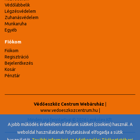
Védőlábbelik
Légzésvédelem
Zuhanásvédelem
Munkaruha
Egyéb
Fiókom
Fiókom
Regisztráció
Bejelentkezés
Kosár
Pénztár
Védőeszköz Centrum Webáruház
|
www.vedoeszkozcentrum.hu
|
Minden jog fenntartva! © 2026 Lenkolex Kft.
A jobb működés érdekében oldalunk sütiket (cookies) használ. A
weboldal használatának folytatásával elfogadja a sütik