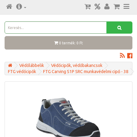
0 termék: 0 Ft
Védőlábbelik
Védőcipők, védőbakancsok
FTG védőcipők
FTG Carving S1P SRC munkavédelmi cipő - 38