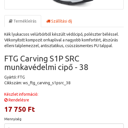
Termékleírás
Szállítási díj
Kék lyukacsos velúrbőrből készült védőcipő, polészter béléssel.
Vékonyított kompozit orrkaplival a nagyobb komfortért, átszúrás
elleni talplemezzel, antisztatikus, csúszásmentes PU talppal.
FTG Carving S1P SRC
munkavédelmi cipő - 38
Gyártó: FTG
Cikkszám: ws_ftg_carving_s1psrc_38
Készlet információ:
Rendelésre
17 750 Ft
Mennyiség