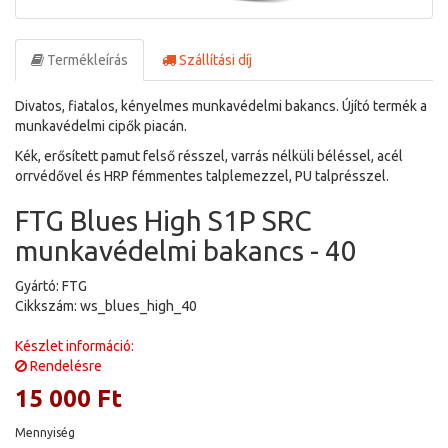
Termékleírás
Szállítási díj
Divatos, fiatalos, kényelmes munkavédelmi bakancs. Újító termék a
munkavédelmi cipők piacán.
Kék, erősített pamut felső résszel, varrás nélküli béléssel, acél
orrvédővel és HRP fémmentes talplemezzel, PU talprésszel.
FTG Blues High S1P SRC
munkavédelmi bakancs - 40
Gyártó: FTG
Cikkszám: ws_blues_high_40
Készlet információ:
Rendelésre
15 000 Ft
Mennyiség