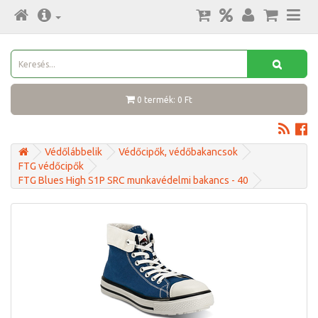
0 termék: 0 Ft
Védőlábbelik
Védőcipők, védőbakancsok
FTG védőcipők
FTG Blues High S1P SRC munkavédelmi bakancs - 40