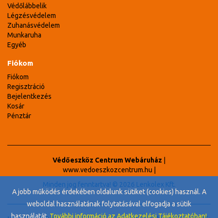
Védőlábbelik
Légzésvédelem
Zuhanásvédelem
Munkaruha
Egyéb
Fiókom
Fiókom
Regisztráció
Bejelentkezés
Kosár
Pénztár
Védőeszköz Centrum Webáruház
|
www.vedoeszkozcentrum.hu
|
Minden jog fenntartva! © 2026 Lenkolex Kft.
A jobb működés érdekében oldalunk sütiket (cookies) használ. A
weboldal használatának folytatásával elfogadja a sütik
használatát.
További információ az Adatkezelési Tájékoztatóban!