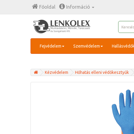
Főoldal
Információ
Fejvédelem
Szemvédelem
Hallásvédő
Kézvédelem
Hőhatás elleni védőkesztyűk