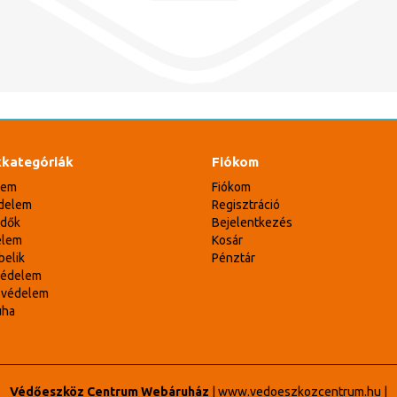
kategóriák
Fiókom
lem
Fiókom
delem
Regisztráció
édők
Bejelentkezés
elem
Kosár
belik
Pénztár
védelem
svédelem
uha
Védőeszköz Centrum Webáruház
|
www.vedoeszkozcentrum.hu
|