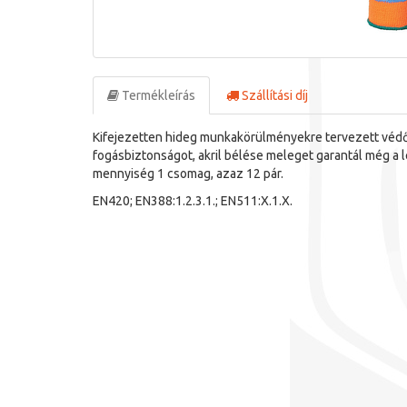
Termékleírás
Szállítási díj
Kifejezetten hideg munkakörülményekre tervezett védő
fogásbiztonságot, akril bélése meleget garantál még a
mennyiség 1 csomag, azaz 12 pár.
EN420; EN388:1.2.3.1.; EN511:X.1.X.