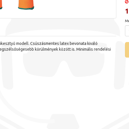
1
Me
kesztyű modell. Csúszásmentes latex bevonata kiváló
 legszélsőségesebb körülmények között is. Minimális rendelési