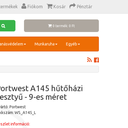
termékek
Fiókom
Kosár
Pénztár
0 termék: 0 Ft
anásvédelem
Munkaruha
Egyéb
ortwest A145 hűtőházi
esztyű - 9-es méret
ártó: Portwest
ikkszám: WS_A145_L
szlet információ: