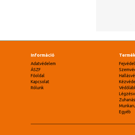
Információ
Termék
Adatvédelem
Fejvéde
ÁSZF
Szemvé
Főoldal
Hallásv
Kapcsolat
Kézvéd
Rólunk
Védőláb
Légzés
Zuhaná
Munkar
Egyéb