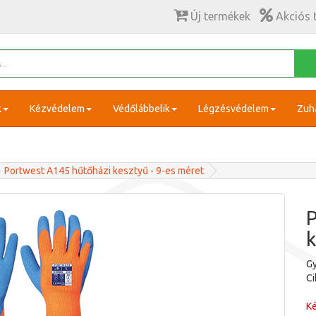
Új termékek
Akciós 
k
Kézvédelem
Védőlábbelik
Légzésvédelem
Zuh
Portwest A145 hűtőházi kesztyű - 9-es méret
P
k
Gy
C
Ké