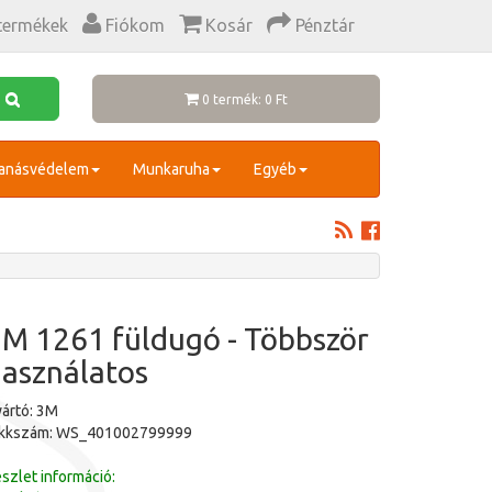
termékek
Fiókom
Kosár
Pénztár
0 termék: 0 Ft
anásvédelem
Munkaruha
Egyéb
M 1261 füldugó - Többször
asználatos
ártó: 3M
ikkszám: WS_401002799999
szlet információ: