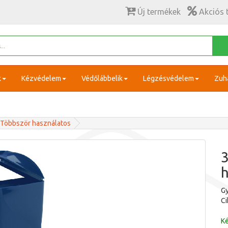
Új termékek
Akciós 
k
Kézvédelem
Védőlábbelik
Légzésvédelem
Zuh
 Többször használatos
3
h
Gy
C
Ké