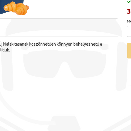
3
Me
 Új kialakításának köszönhetően könnyen behelyezhető a
ítjuk.