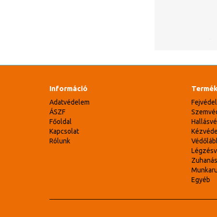
Információ
Termék
Adatvédelem
Fejvéde
ÁSZF
Szemvé
Főoldal
Hallásv
Kapcsolat
Kézvéd
Rólunk
Védőláb
Légzés
Zuhaná
Munkar
Egyéb