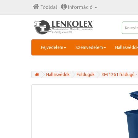
Főoldal
Információ
Fejvédelem
Szemvédelem
Hallásvédő
Hallásvédők
Füldugók
3M 1261 füldugó -