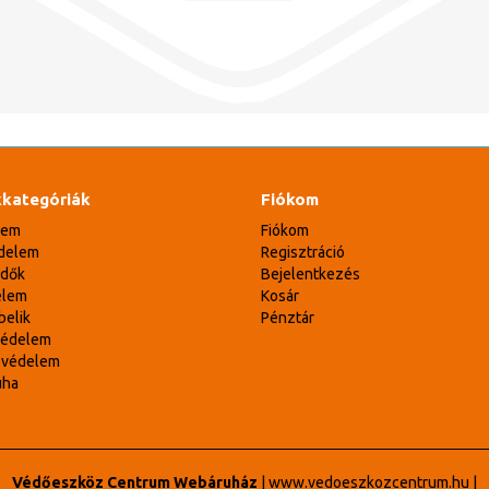
kategóriák
Fiókom
lem
Fiókom
delem
Regisztráció
édők
Bejelentkezés
elem
Kosár
belik
Pénztár
védelem
svédelem
uha
Védőeszköz Centrum Webáruház
|
www.vedoeszkozcentrum.hu
|