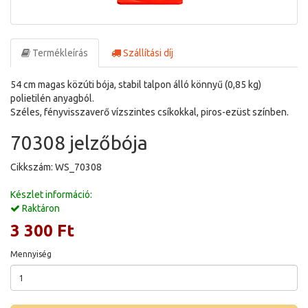
Termékleírás
Szállítási díj
54 cm magas közúti bója, stabil talpon álló könnyű (0,85 kg)
polietilén anyagból.
Széles, fényvisszaverő vízszintes csíkokkal, piros-ezüst színben.
70308 jelzőbója
Cikkszám: WS_70308
Készlet információ:
Raktáron
3 300 Ft
Mennyiség