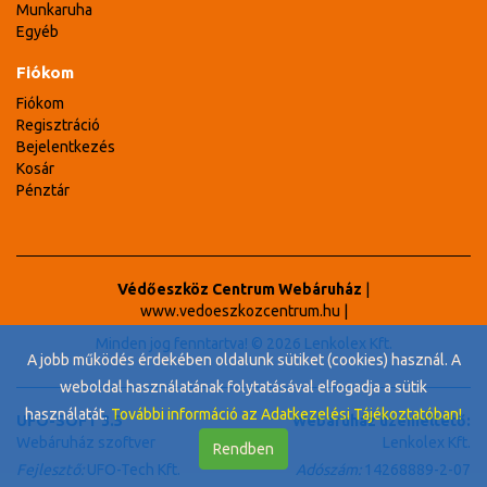
Munkaruha
Egyéb
Fiókom
Fiókom
Regisztráció
Bejelentkezés
Kosár
Pénztár
Védőeszköz Centrum Webáruház
|
www.vedoeszkozcentrum.hu
|
Minden jog fenntartva! © 2026 Lenkolex Kft.
A jobb működés érdekében oldalunk sütiket (cookies) használ. A
weboldal használatának folytatásával elfogadja a sütik
használatát.
További információ az Adatkezelési Tájékoztatóban!
UFO-SOFT 3.5
Webáruház üzemeltető:
Webáruház szoftver
Lenkolex Kft.
Rendben
Fejlesztő:
UFO-Tech Kft.
Adószám:
14268889-2-07