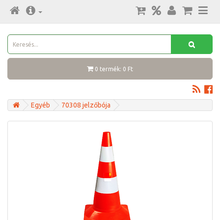
0 termék: 0 Ft
Egyéb
70308 jelzőbója