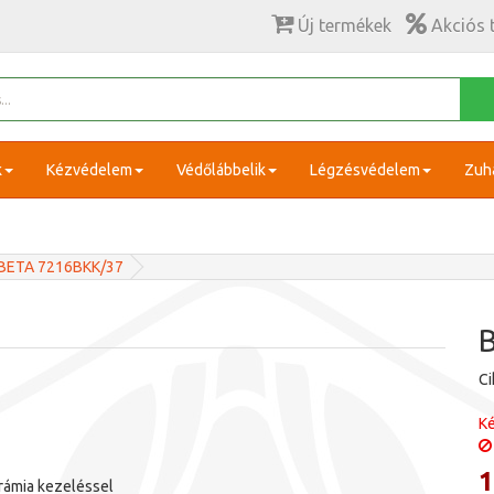
Új termékek
Akciós 
k
Kézvédelem
Védőlábbelik
Légzésvédelem
Zuh
BETA 7216BKK/37
C
Ké
1
ámia kezeléssel