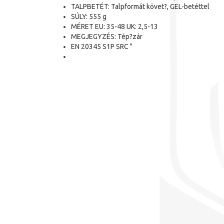
TALPBETÉT: Talpformát követ?, GEL-betéttel
SÚLY: 555 g
MÉRET EU: 35-48 UK: 2,5-13
MEGJEGYZÉS: Tép?zár
EN 20345 S1P SRC "