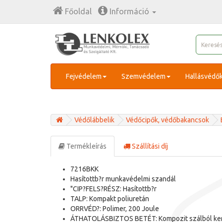
Főoldal
Információ
Fejvédelem
Szemvédelem
Hallásvédő
Védőlábbelik
Védőcipők, védőbakancsok
Termékleírás
Szállítási díj
7216BKK
Hasítottb?r munkavédelmi szandál
"CIP?FELS?RÉSZ: Hasítottb?r
TALP: Kompakt poliuretán
ORRVÉD?: Polimer, 200 Joule
ÁTHATOLÁSBIZTOS BETÉT: Kompozit szálból ker