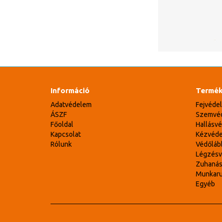
Információ
Termék
Adatvédelem
Fejvéde
ÁSZF
Szemvé
Főoldal
Hallásv
Kapcsolat
Kézvéd
Rólunk
Védőláb
Légzés
Zuhaná
Munkar
Egyéb