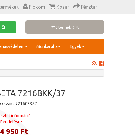
termékek
Fiókom
Kosár
Pénztár
0 termék: 0 Ft
anásvédelem
Munkaruha
Egyéb
BETA 7216BKK/37
ikkszám: 721603387
szlet információ:
Rendelésre
4 950 Ft