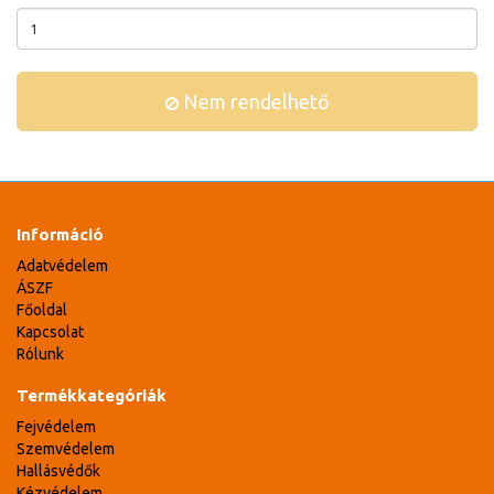
Nem rendelhető
Információ
Adatvédelem
ÁSZF
Főoldal
Kapcsolat
Rólunk
Termékkategóriák
Fejvédelem
Szemvédelem
Hallásvédők
Kézvédelem