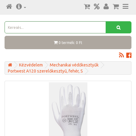
0 termék: 0 Ft
Kézvédelem
Mechanikai védőkesztyűk
Portwest A120 szerelőkesztyű, fehér, S