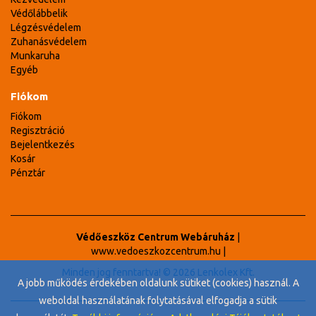
Védőlábbelik
Légzésvédelem
Zuhanásvédelem
Munkaruha
Egyéb
Fiókom
Fiókom
Regisztráció
Bejelentkezés
Kosár
Pénztár
Védőeszköz Centrum Webáruház
|
www.vedoeszkozcentrum.hu
|
Minden jog fenntartva! © 2026 Lenkolex Kft.
A jobb működés érdekében oldalunk sütiket (cookies) használ. A
weboldal használatának folytatásával elfogadja a sütik