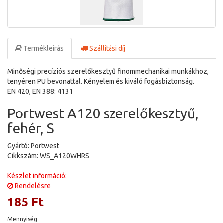
Termékleírás
Szállítási díj
Minőségi precíziós szerelőkesztyű finommechanikai munkákhoz,
tenyéren PU bevonattal. Kényelem és kiváló fogásbiztonság.
EN 420, EN 388: 4131
Portwest A120 szerelőkesztyű,
fehér, S
Gyártó: Portwest
Cikkszám: WS_A120WHRS
Készlet információ:
Rendelésre
185 Ft
Mennyiség