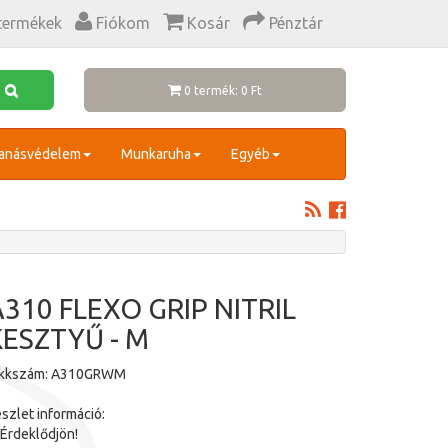
termékek
Fiókom
Kosár
Pénztár
0 termék: 0 Ft
anásvédelem
Munkaruha
Egyéb
A310 FLEXO GRIP NITRIL
KESZTYŰ - M
ikkszám: A310GRWM
szlet információ:
Érdeklődjön!