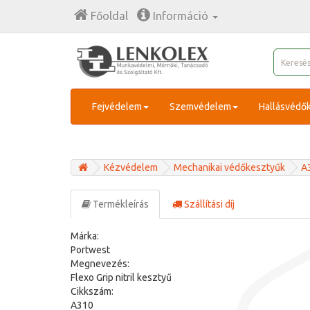
Főoldal
Információ
Fejvédelem
Szemvédelem
Hallásvédő
Kézvédelem
Mechanikai védőkesztyűk
A
Termékleírás
Szállítási díj
Márka:
Portwest
Megnevezés:
Flexo Grip nitril kesztyű
Cikkszám:
A310