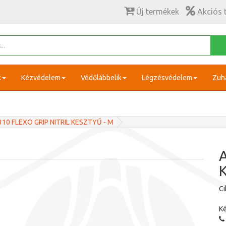
Új termékek
Akciós 
k
Kézvédelem
Védőlábbelik
Légzésvédelem
Zuh
310 FLEXO GRIP NITRIL KESZTYŰ - M
C
Ké