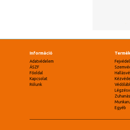
Információ
Termék
Adatvédelem
Fejvéde
ÁSZF
Szemvé
Főoldal
Hallásv
Kapcsolat
Kézvéd
Rólunk
Védőláb
Légzés
Zuhaná
Munkar
Egyéb