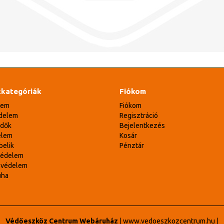
kategóriák
Fiókom
lem
Fiókom
delem
Regisztráció
édők
Bejelentkezés
elem
Kosár
belik
Pénztár
védelem
svédelem
uha
Védőeszköz Centrum Webáruház
|
www.vedoeszkozcentrum.hu
|