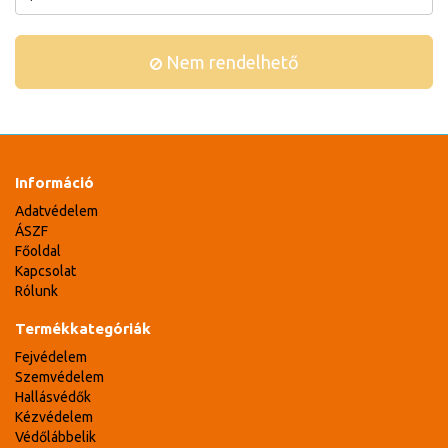
Nem rendelhető
Információ
Adatvédelem
ÁSZF
Főoldal
Kapcsolat
Rólunk
Termékkategóriák
Fejvédelem
Szemvédelem
Hallásvédők
Kézvédelem
Védőlábbelik