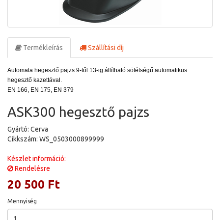
Termékleírás
Szállítási díj
Automata hegesztő pajzs 9-től 13-ig állítható sötétségű automatikus
hegesztő kazettával.
EN 166, EN 175, EN 379
ASK300 hegesztő pajzs
Gyártó: Cerva
Cikkszám: WS_0503000899999
Készlet információ:
Rendelésre
20 500 Ft
Mennyiség