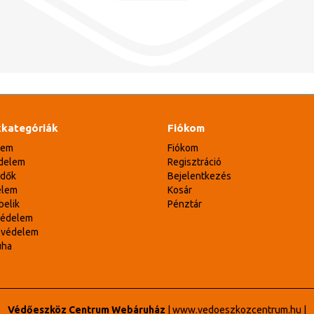
kategóriák
Fiókom
lem
Fiókom
delem
Regisztráció
édők
Bejelentkezés
elem
Kosár
belik
Pénztár
védelem
svédelem
uha
Védőeszköz Centrum Webáruház
|
www.vedoeszkozcentrum.hu
|