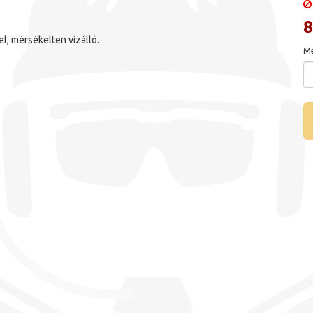
8
l, mérsékelten vízálló.
Me