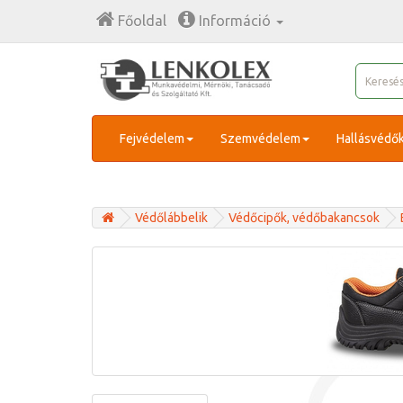
Főoldal
Információ
Fejvédelem
Szemvédelem
Hallásvédő
Védőlábbelik
Védőcipők, védőbakancsok