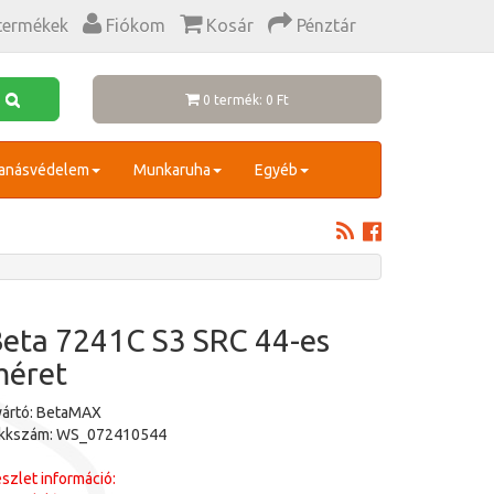
termékek
Fiókom
Kosár
Pénztár
0 termék: 0 Ft
anásvédelem
Munkaruha
Egyéb
eta 7241C S3 SRC 44-es
méret
yártó: BetaMAX
ikkszám: WS_072410544
szlet információ: