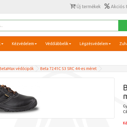
Új termékek
Akciós 
k
Kézvédelem
Védőlábbelik
Légzésvédelem
Zuh
BetaMax védőcipők
Beta 7241C S3 SRC 44-es méret
B
G
C
Ké