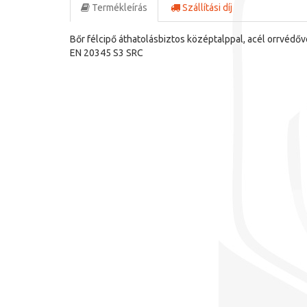
Termékleírás
Szállítási díj
Bőr félcipő áthatolásbiztos középtalppal, acél orrvédőve
EN 20345 S3 SRC