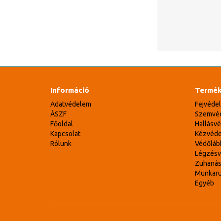
Információ
Termék
Adatvédelem
Fejvéde
ÁSZF
Szemvé
Főoldal
Hallásv
Kapcsolat
Kézvéd
Rólunk
Védőláb
Légzés
Zuhaná
Munkar
Egyéb