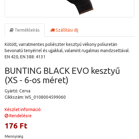
Termékleírás
Szállítási díj
Kötött, varratmentes poliészter kesztyű vékony poliuretán
bevonatú tenyérrel és ujjakkal, valamint rugalmas mandzsettával.
EN 420, EN 388: 4131
BUNTING BLACK EVO kesztyű
(XS - 6-os méret)
Gyártó: Cerva
Cikkszám: WS_0108004599060
Készlet információ:
Rendelésre
176 Ft
Mennyiség