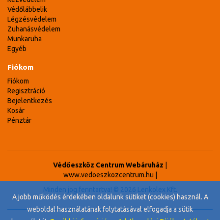
Védőlábbelik
Légzésvédelem
Zuhanásvédelem
Munkaruha
Egyéb
Fiókom
Fiókom
Regisztráció
Bejelentkezés
Kosár
Pénztár
Védőeszköz Centrum Webáruház
|
www.vedoeszkozcentrum.hu
|
Minden jog fenntartva! © 2026 Lenkolex Kft.
A jobb működés érdekében oldalunk sütiket (cookies) használ. A
weboldal használatának folytatásával elfogadja a sütik