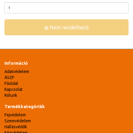
Nem rendelhető
Információ
Adatvédelem
ÁSZF
Főoldal
Kapcsolat
Rólunk
Termékkategóriák
Fejvédelem
Szemvédelem
Hallásvédők
Kézvédelem