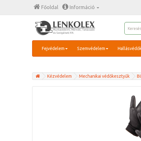
Főoldal
Információ
Fejvédelem
Szemvédelem
Hallásvédő
Kézvédelem
Mechanikai védőkesztyűk
B