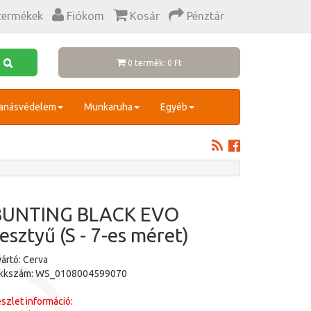
termékek
Fiókom
Kosár
Pénztár
0 termék: 0 Ft
anásvédelem
Munkaruha
Egyéb
BUNTING BLACK EVO
esztyű (S - 7-es méret)
ártó: Cerva
ikkszám: WS_0108004599070
szlet információ: