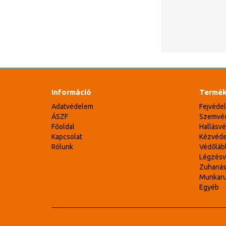
Információ
Termék
Adatvédelem
Fejvéde
ÁSZF
Szemvé
Főoldal
Hallásv
Kapcsolat
Kézvéd
Rólunk
Védőláb
Légzés
Zuhaná
Munkar
Egyéb