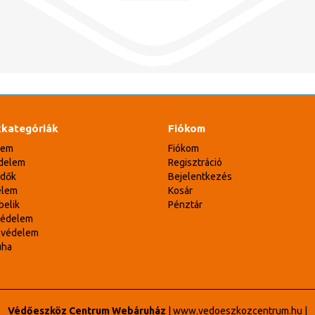
kategóriák
Fiókom
lem
Fiókom
delem
Regisztráció
édők
Bejelentkezés
elem
Kosár
belik
Pénztár
védelem
svédelem
uha
Védőeszköz Centrum Webáruház
|
www.vedoeszkozcentrum.hu
|