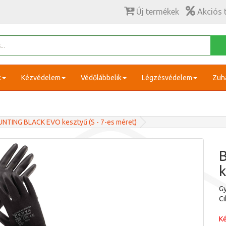
Új termékek
Akciós 
k
Kézvédelem
Védőlábbelik
Légzésvédelem
Zuh
UNTING BLACK EVO kesztyű (S - 7-es méret)
k
Gy
C
Ké