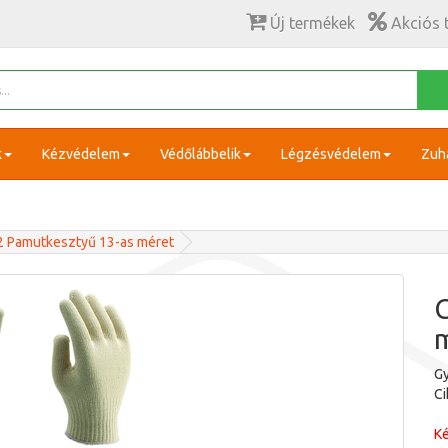
Új termékek
Akciós 
k
Kézvédelem
Védőlábbelik
Légzésvédelem
Zuh
2 Pamutkesztyű 13-as méret
C
Gy
C
Ké