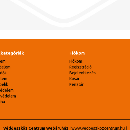
kategóriák
Fiókom
lem
Fiókom
delem
Regisztráció
édők
Bejelentkezés
elem
Kosár
belik
Pénztár
védelem
svédelem
uha
Védőeszköz Centrum Webáruház
|
www.vedoeszkozcentrum.hu
|