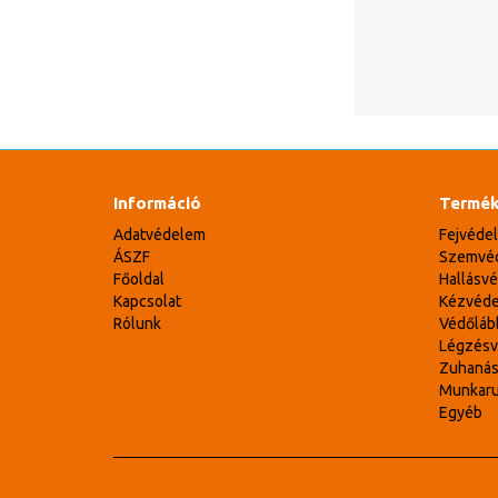
Információ
Termék
Adatvédelem
Fejvéde
ÁSZF
Szemvé
Főoldal
Hallásv
Kapcsolat
Kézvéd
Rólunk
Védőláb
Légzés
Zuhaná
Munkar
Egyéb