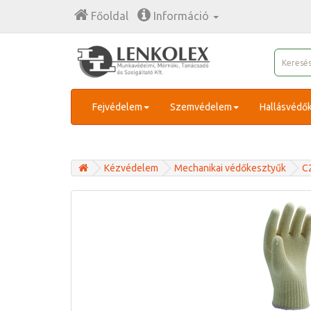
Főoldal
Információ
Fejvédelem
Szemvédelem
Hallásvédő
Kézvédelem
Mechanikai védőkesztyűk
C