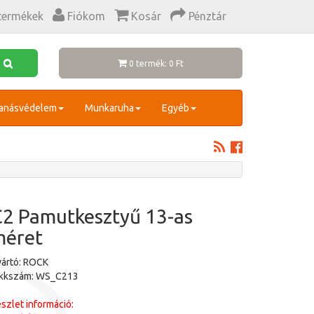
termékek
Fiókom
Kosár
Pénztár
0 termék: 0 Ft
anásvédelem
Munkaruha
Egyéb
2 Pamutkesztyű 13-as
méret
ártó: ROCK
ikkszám: WS_C213
szlet információ: