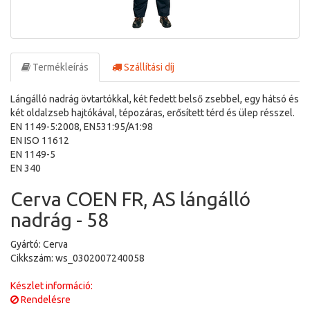
Termékleírás
Szállítási díj
Lángálló nadrág övtartókkal, két fedett belső zsebbel, egy hátsó és
két oldalzseb hajtókával, tépozáras, erősített térd és ülep résszel.
EN 1149-5:2008, EN531:95/A1:98
EN ISO 11612
EN 1149-5
EN 340
Cerva COEN FR, AS lángálló
nadrág - 58
Gyártó: Cerva
Cikkszám: ws_0302007240058
Készlet információ:
Rendelésre