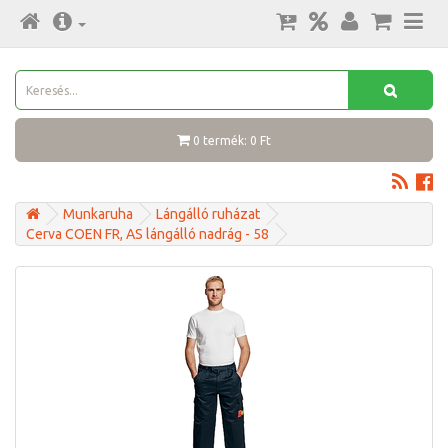
0 termék: 0 Ft
Munkaruha
Lángálló ruházat
Cerva COEN FR, AS lángálló nadrág - 58