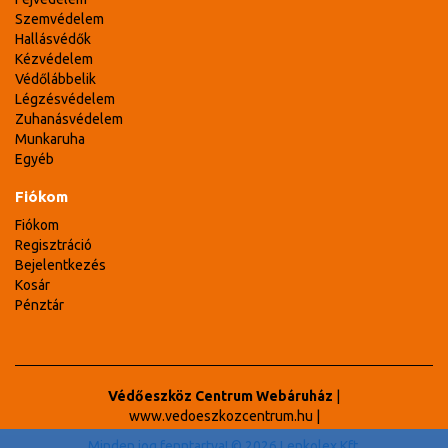
Szemvédelem
Hallásvédők
Kézvédelem
Védőlábbelik
Légzésvédelem
Zuhanásvédelem
Munkaruha
Egyéb
Fiókom
Fiókom
Regisztráció
Bejelentkezés
Kosár
Pénztár
Védőeszköz Centrum Webáruház
|
www.vedoeszkozcentrum.hu
|
Minden jog fenntartva! © 2026 Lenkolex Kft.