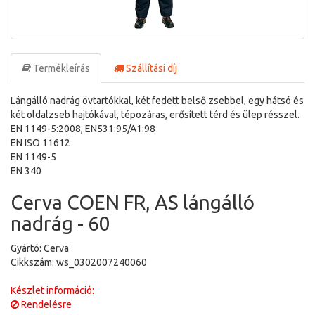
Termékleírás
Szállítási díj
Lángálló nadrág övtartókkal, két fedett belső zsebbel, egy hátsó és
két oldalzseb hajtókával, tépozáras, erősített térd és ülep résszel.
EN 1149-5:2008, EN531:95/A1:98
EN ISO 11612
EN 1149-5
EN 340
Cerva COEN FR, AS lángálló
nadrág - 60
Gyártó: Cerva
Cikkszám: ws_0302007240060
Készlet információ:
Rendelésre