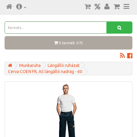
0 termék: 0 Ft
Munkaruha
Lángálló ruházat
Cerva COEN FR, AS lángálló nadrág - 60