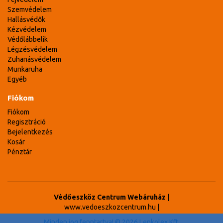
Szemvédelem
Hallásvédők
Kézvédelem
Védőlábbelik
Légzésvédelem
Zuhanásvédelem
Munkaruha
Egyéb
Fiókom
Fiókom
Regisztráció
Bejelentkezés
Kosár
Pénztár
Védőeszköz Centrum Webáruház
|
www.vedoeszkozcentrum.hu
|
Minden jog fenntartva! © 2026 Lenkolex Kft.