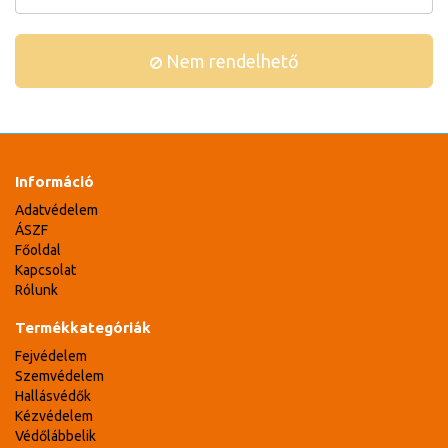
Nem rendelhető
Információ
Adatvédelem
ÁSZF
Főoldal
Kapcsolat
Rólunk
Termékkategóriák
Fejvédelem
Szemvédelem
Hallásvédők
Kézvédelem
Védőlábbelik