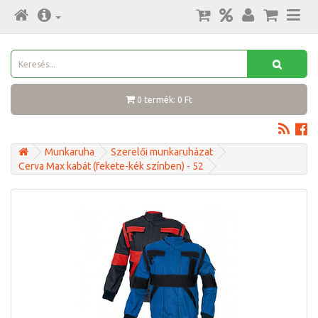
0 termék: 0 Ft
Munkaruha
Szerelői munkaruházat
Cerva Max kabát (fekete-kék színben) - 52