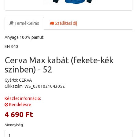
Termékleírás
Szállítási díj
Anyaga 100% pamut.
EN 340
Cerva Max kabát (fekete-kék
színben) - 52
Gyártó: CERVA
Cikkszám: WS_0301021043052
Készlet információ:
Rendelésre
4 690 Ft
Mennyiség