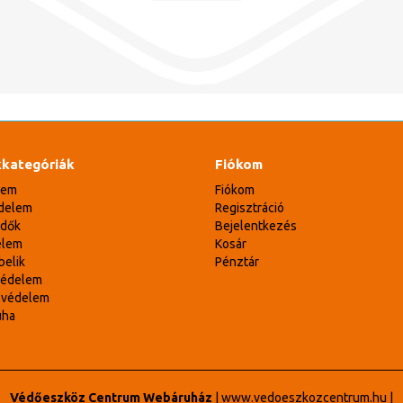
kategóriák
Fiókom
lem
Fiókom
delem
Regisztráció
édők
Bejelentkezés
elem
Kosár
belik
Pénztár
védelem
svédelem
uha
Védőeszköz Centrum Webáruház
|
www.vedoeszkozcentrum.hu
|