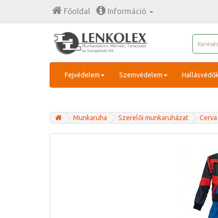
Főoldal
Információ
Fejvédelem
Szemvédelem
Hallásvédő
Munkaruha
Szerelői munkaruházat
Cerva