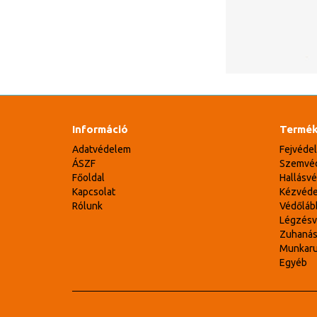
Információ
Termék
Adatvédelem
Fejvéde
ÁSZF
Szemvé
Főoldal
Hallásv
Kapcsolat
Kézvéd
Rólunk
Védőláb
Légzés
Zuhaná
Munkar
Egyéb