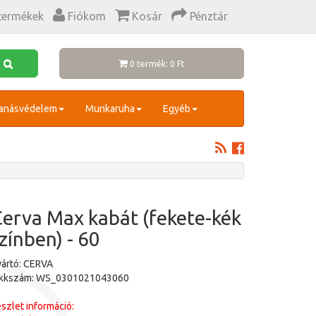
termékek
Fiókom
Kosár
Pénztár
0 termék: 0 Ft
anásvédelem
Munkaruha
Egyéb
erva Max kabát (fekete-kék
zínben) - 60
ártó: CERVA
ikkszám: WS_0301021043060
szlet információ: