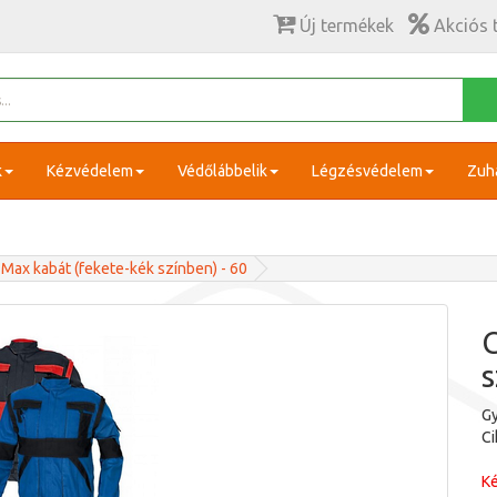
Új termékek
Akciós 
k
Kézvédelem
Védőlábbelik
Légzésvédelem
Zuh
 Max kabát (fekete-kék színben) - 60
C
s
Gy
C
Ké