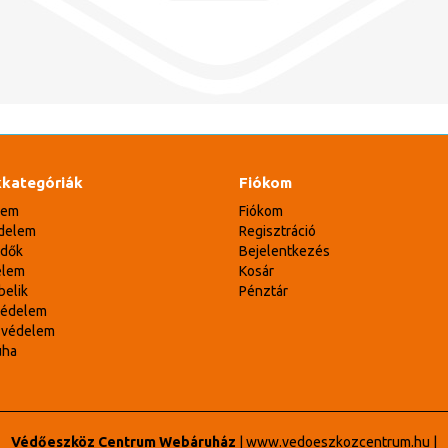
kategóriák
Fiókom
lem
Fiókom
delem
Regisztráció
édők
Bejelentkezés
elem
Kosár
belik
Pénztár
védelem
svédelem
uha
Védőeszköz Centrum Webáruház
|
www.vedoeszkozcentrum.hu
|