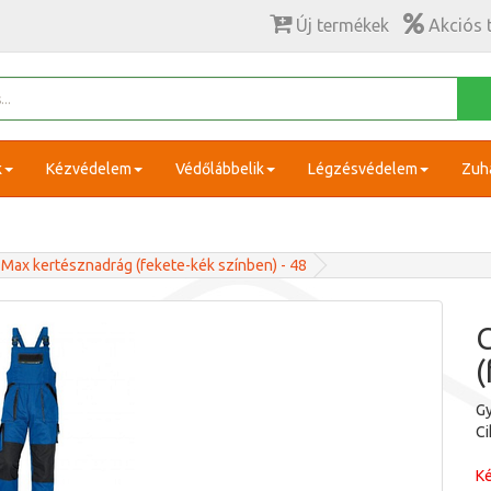
Új termékek
Akciós 
k
Kézvédelem
Védőlábbelik
Légzésvédelem
Zuh
 Max kertésznadrág (fekete-kék színben) - 48
C
(
Gy
C
Ké