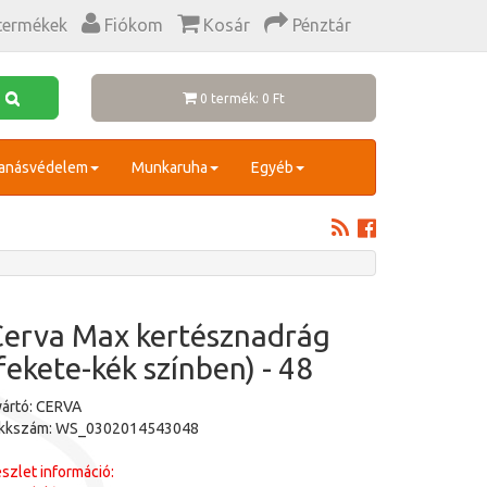
termékek
Fiókom
Kosár
Pénztár
0 termék: 0 Ft
anásvédelem
Munkaruha
Egyéb
erva Max kertésznadrág
fekete-kék színben) - 48
ártó: CERVA
ikkszám: WS_0302014543048
szlet információ: