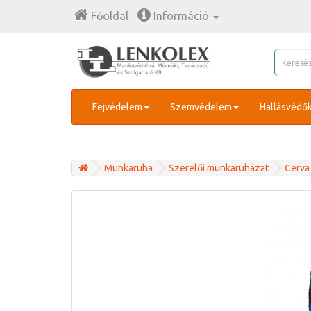
Főoldal
Információ
Fejvédelem
Szemvédelem
Hallásvédő
Munkaruha
Szerelői munkaruházat
Cerva