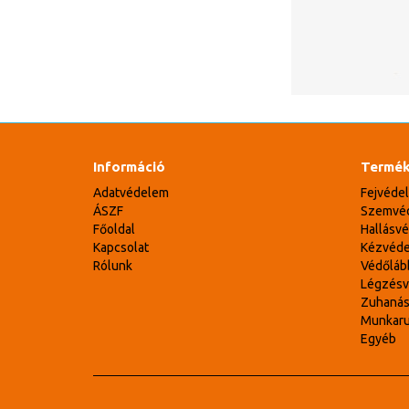
Információ
Termék
Adatvédelem
Fejvéde
ÁSZF
Szemvé
Főoldal
Hallásv
Kapcsolat
Kézvéd
Rólunk
Védőláb
Légzés
Zuhaná
Munkar
Egyéb