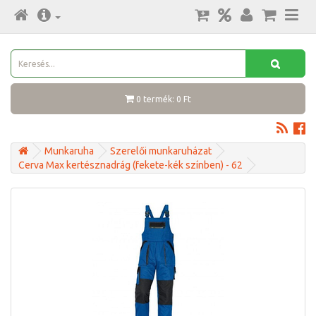
0 termék: 0 Ft
Munkaruha
Szerelői munkaruházat
Cerva Max kertésznadrág (fekete-kék színben) - 62