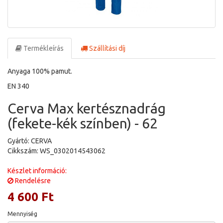
Termékleírás
Szállítási díj
Anyaga 100% pamut.
EN 340
Cerva Max kertésznadrág
(fekete-kék színben) - 62
Gyártó: CERVA
Cikkszám: WS_0302014543062
Készlet információ:
Rendelésre
4 600 Ft
Mennyiség