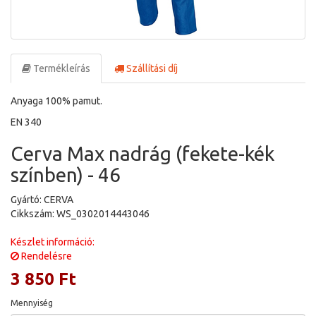
Termékleírás
Szállítási díj
Anyaga 100% pamut.
EN 340
Cerva Max nadrág (fekete-kék
színben) - 46
Gyártó: CERVA
Cikkszám: WS_0302014443046
Készlet információ:
Rendelésre
3 850 Ft
Mennyiség