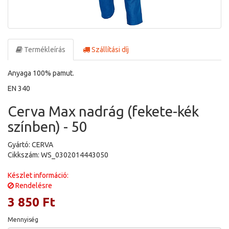
Termékleírás
Szállítási díj
Anyaga 100% pamut.
EN 340
Cerva Max nadrág (fekete-kék
színben) - 50
Gyártó: CERVA
Cikkszám: WS_0302014443050
Készlet információ:
Rendelésre
3 850 Ft
Mennyiség