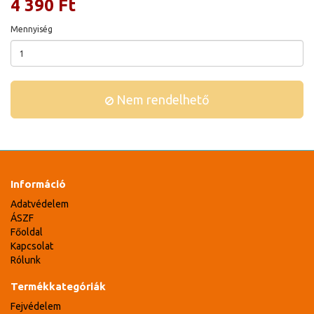
4 390 Ft
Mennyiség
Nem rendelhető
Információ
Adatvédelem
ÁSZF
Főoldal
Kapcsolat
Rólunk
Termékkategóriák
Fejvédelem