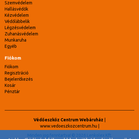
Szemvédelem
Hallásvédők
Kézvédelem
Védőlábbelik
Légzésvédelem
Zuhanásvédelem
Munkaruha
Egyéb
Fiókom
Fiókom
Regisztráció
Bejelentkezés
Kosár
Pénztár
Védőeszköz Centrum Webáruház
|
www.vedoeszkozcentrum.hu
|
Minden jog fenntartva! © 2026 Lenkolex Kft.