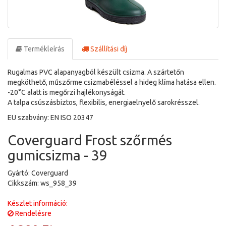
Termékleírás
Szállítási díj
Rugalmas PVC alapanyagból készült csizma. A szártetőn
megköthető, műszőrme csizmabéléssel a hideg klíma hatása ellen.
-20°C alatt is megőrzi hajlékonyságát.
A talpa csúszásbiztos, flexibilis, energiaelnyelő sarokrésszel.
EU szabvány: EN ISO 20347
Coverguard Frost szőrmés
gumicsizma - 39
Gyártó: Coverguard
Cikkszám: ws_958_39
Készlet információ:
Rendelésre