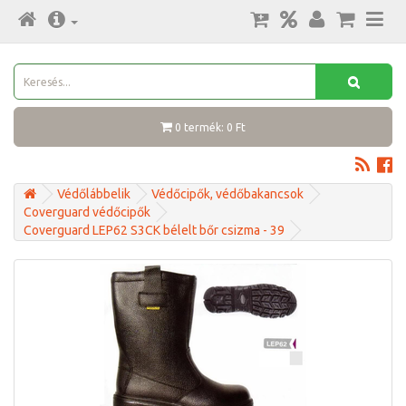
0 termék: 0 Ft
Védőlábbelik
Védőcipők, védőbakancsok
Coverguard védőcipők
Coverguard LEP62 S3CK bélelt bőr csizma - 39