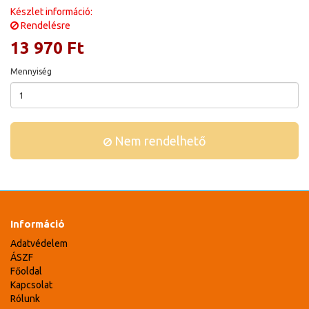
Készlet információ:
Rendelésre
13 970 Ft
Mennyiség
Nem rendelhető
Információ
Adatvédelem
ÁSZF
Főoldal
Kapcsolat
Rólunk