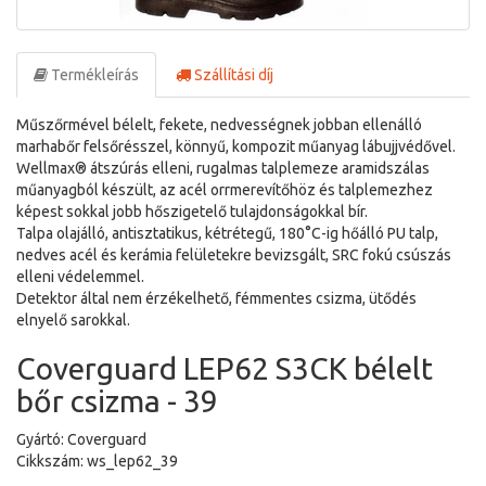
Termékleírás
Szállítási díj
Műszőrmével bélelt, fekete, nedvességnek jobban ellenálló
marhabőr felsőrésszel, könnyű, kompozit műanyag lábujjvédővel.
Wellmax® átszúrás elleni, rugalmas talplemeze aramidszálas
műanyagból készült, az acél orrmerevítőhöz és talplemezhez
képest sokkal jobb hőszigetelő tulajdonságokkal bír.
Talpa olajálló, antisztatikus, kétrétegű, 180°C-ig hőálló PU talp,
nedves acél és kerámia felületekre bevizsgált, SRC fokú csúszás
elleni védelemmel.
Detektor által nem érzékelhető, fémmentes csizma, ütődés
elnyelő sarokkal.
Coverguard LEP62 S3CK bélelt
bőr csizma - 39
Gyártó: Coverguard
Cikkszám: ws_lep62_39