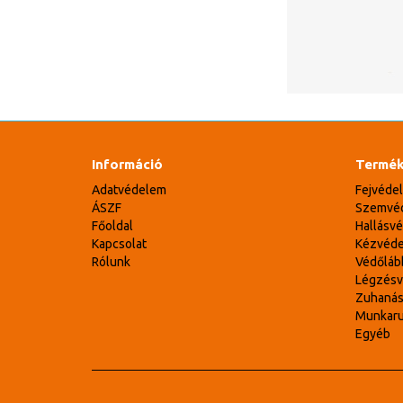
Információ
Termék
Adatvédelem
Fejvéde
ÁSZF
Szemvé
Főoldal
Hallásv
Kapcsolat
Kézvéd
Rólunk
Védőláb
Légzés
Zuhaná
Munkar
Egyéb