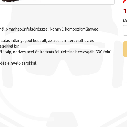
1
Me
nálló marhabőr felsőrésszel, könnyű, kompozit műanyag
zálas műanyagból készült, az acél orrmerevítőhöz és
gokkal bír.
 PU talp, nedves acél és kerámia felületekre bevizsgált, SRC fokú
dés elnyelő sarokkal.