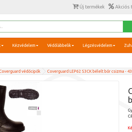
Új termékek
Akciós 
k
Kézvédelem
Védőlábbelik
Légzésvédelem
Zuh
Coverguard védőcipők
Coverguard LEP62 S3CK bélelt bőr csizma - 43
b
Gy
C
Ké