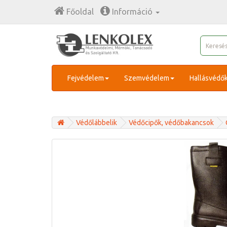
Főoldal
Információ
Fejvédelem
Szemvédelem
Hallásvédő
Védőlábbelik
Védőcipők, védőbakancsok