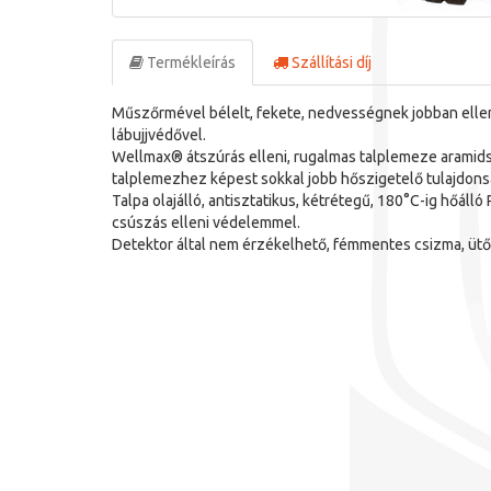
Termékleírás
Szállítási díj
Műszőrmével bélelt, fekete, nedvességnek jobban elle
lábujjvédővel.
Wellmax® átszúrás elleni, rugalmas talplemeze aramids
talplemezhez képest sokkal jobb hőszigetelő tulajdonsá
Talpa olajálló, antisztatikus, kétrétegű, 180°C-ig hőálló
csúszás elleni védelemmel.
Detektor által nem érzékelhető, fémmentes csizma, ütő