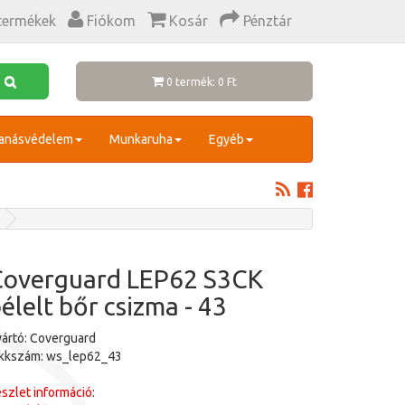
termékek
Fiókom
Kosár
Pénztár
0 termék: 0 Ft
anásvédelem
Munkaruha
Egyéb
Coverguard LEP62 S3CK
élelt bőr csizma - 43
ártó: Coverguard
ikkszám: ws_lep62_43
szlet információ: