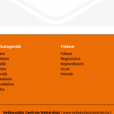
kategóriák
Fiókom
lem
Fiókom
delem
Regisztráció
édők
Bejelentkezés
elem
Kosár
belik
Pénztár
védelem
svédelem
uha
Védőeszköz Centrum Webáruház
|
www.vedoeszkozcentrum.hu
|