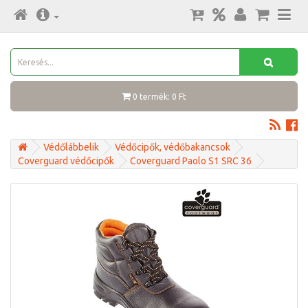
0 termék: 0 Ft
Védőlábbelik
Védőcipők, védőbakancsok
Coverguard védőcipők
Coverguard Paolo S1 SRC 36