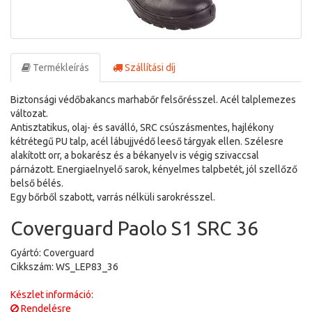
Termékleírás
Szállítási díj
Biztonsági védőbakancs marhabőr felsőrésszel. Acél talplemezes
változat.
Antisztatikus, olaj- és saválló, SRC csúszásmentes, hajlékony
kétrétegű PU talp, acél lábujjvédő leeső tárgyak ellen. Szélesre
alakított orr, a bokarész és a békanyelv is végig szivaccsal
párnázott. Energiaelnyelő sarok, kényelmes talpbetét, jól szellőző
belső bélés.
Egy bőrből szabott, varrás nélküli sarokrésszel.
Coverguard Paolo S1 SRC 36
Gyártó: Coverguard
Cikkszám: WS_LEP83_36
Készlet információ:
Rendelésre