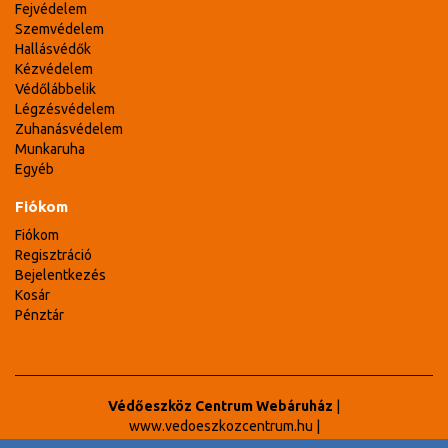
Fejvédelem
Szemvédelem
Hallásvédők
Kézvédelem
Védőlábbelik
Légzésvédelem
Zuhanásvédelem
Munkaruha
Egyéb
Fiókom
Fiókom
Regisztráció
Bejelentkezés
Kosár
Pénztár
Védőeszköz Centrum Webáruház
|
www.vedoeszkozcentrum.hu
|