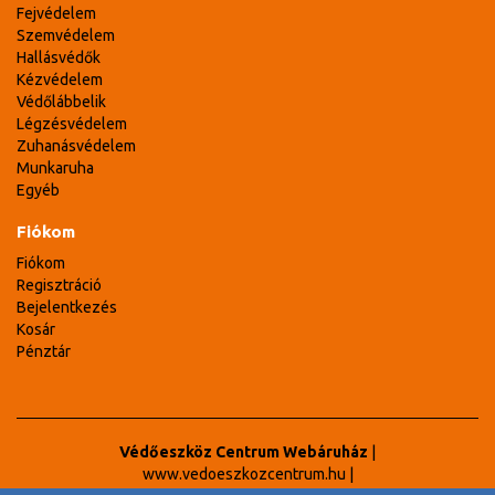
Fejvédelem
Szemvédelem
Hallásvédők
Kézvédelem
Védőlábbelik
Légzésvédelem
Zuhanásvédelem
Munkaruha
Egyéb
Fiókom
Fiókom
Regisztráció
Bejelentkezés
Kosár
Pénztár
Védőeszköz Centrum Webáruház
|
www.vedoeszkozcentrum.hu
|