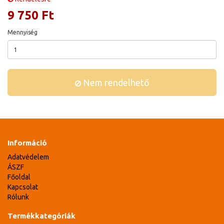
9 750 Ft
Mennyiség
Nem rendelhető
Információ
Adatvédelem
ÁSZF
Főoldal
Kapcsolat
Rólunk
Termékkategóriák