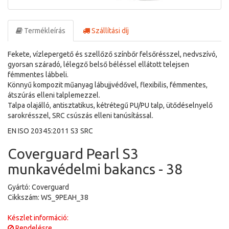
Termékleírás
Szállítási díj
Fekete, vízlepergető és szellőző színbőr felsőrésszel, nedvszívó,
gyorsan száradó, lélegző belső béléssel ellátott telejsen
fémmentes lábbeli.
Könnyű kompozit műanyag lábujjvédővel, flexibilis, fémmentes,
átszúrás elleni talplemezzel.
Talpa olajálló, antisztatikus, kétrétegű PU/PU talp, ütődéselnyelő
sarokrésszel, SRC csúszás elleni tanúsítással.
EN ISO 20345:2011 S3 SRC
Coverguard Pearl S3
munkavédelmi bakancs - 38
Gyártó: Coverguard
Cikkszám: WS_9PEAH_38
Készlet információ:
Rendelésre