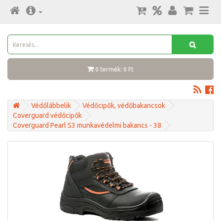
0 termék: 0 Ft
Védőlábbelik
Védőcipők, védőbakancsok
Coverguard védőcipők
Coverguard Pearl S3 munkavédelmi bakancs - 38