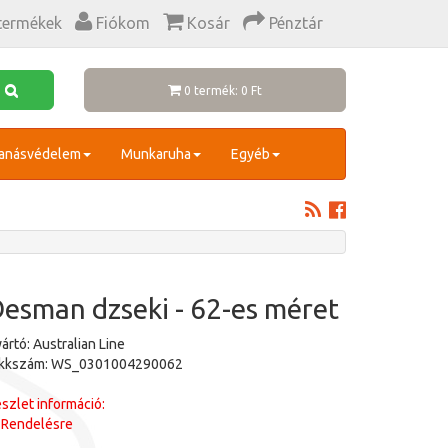
termékek
Fiókom
Kosár
Pénztár
0 termék: 0 Ft
anásvédelem
Munkaruha
Egyéb
esman dzseki - 62-es méret
ártó: Australian Line
ikkszám: WS_0301004290062
szlet információ:
Rendelésre