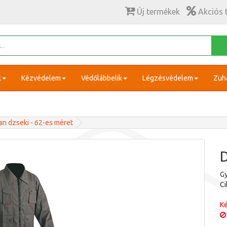
Új termékek
Akciós 
k
Kézvédelem
Védőlábbelik
Légzésvédelem
Zuh
n dzseki - 62-es méret
D
Gy
C
Ké