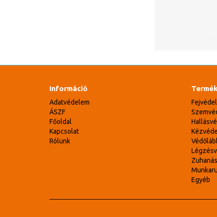
Információ
Termék
Adatvédelem
Fejvéde
ÁSZF
Szemvé
Főoldal
Hallásv
Kapcsolat
Kézvéd
Rólunk
Védőláb
Légzés
Zuhaná
Munkar
Egyéb