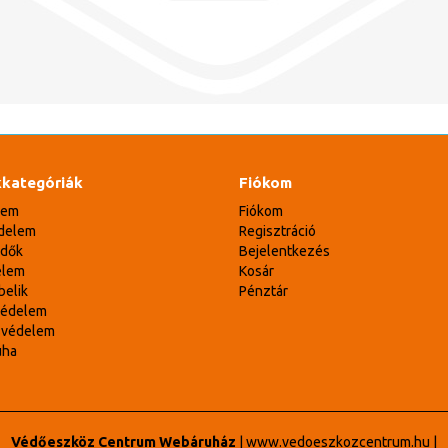
kategóriák
Fiókom
lem
Fiókom
delem
Regisztráció
édők
Bejelentkezés
elem
Kosár
belik
Pénztár
védelem
svédelem
uha
Védőeszköz Centrum Webáruház
|
www.vedoeszkozcentrum.hu
|