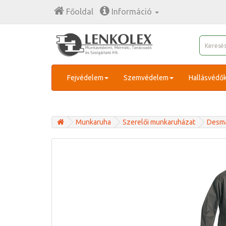
Főoldal
Információ
Fejvédelem
Szemvédelem
Hallásvédő
Munkaruha
Szerelői munkaruházat
Desma