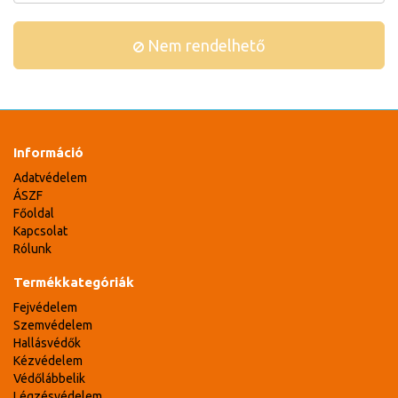
Nem rendelhető
Információ
Adatvédelem
ÁSZF
Főoldal
Kapcsolat
Rólunk
Termékkategóriák
Fejvédelem
Szemvédelem
Hallásvédők
Kézvédelem
Védőlábbelik
Légzésvédelem