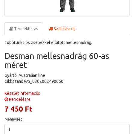
Termékleírás
Szállítási díj
Többfunkciós zsebekkel ellátott mellesnadrág.
Desman mellesnadrág 60-as
méret
Gyártó: Australian line
Cikkszám: WS_0302002490060
Készlet információ:
Rendelésre
7 450 Ft
Mennyiség