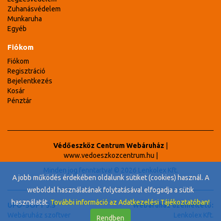
Zuhanásvédelem
Munkaruha
Egyéb
Fiókom
Fiókom
Regisztráció
Bejelentkezés
Kosár
Pénztár
Védőeszköz Centrum Webáruház
|
www.vedoeszkozcentrum.hu
|
Minden jog fenntartva! © 2026 Lenkolex Kft.
A jobb működés érdekében oldalunk sütiket (cookies) használ. A
weboldal használatának folytatásával elfogadja a sütik
használatát.
További információ az Adatkezelési Tájékoztatóban!
UFO-SOFT 3.5
Webáruház üzemeltető:
Webáruház szoftver
Lenkolex Kft.
Rendben