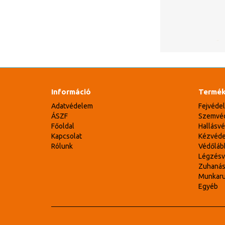
Információ
Termék
Adatvédelem
Fejvéde
ÁSZF
Szemvé
Főoldal
Hallásv
Kapcsolat
Kézvéd
Rólunk
Védőláb
Légzés
Zuhaná
Munkar
Egyéb