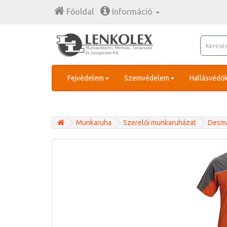
Főoldal
Információ
Fejvédelem
Szemvédelem
Hallásvédő
Munkaruha
Szerelői munkaruházat
Desma