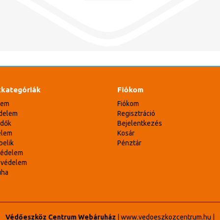
kategóriák
Fiókom
lem
Fiókom
delem
Regisztráció
édők
Bejelentkezés
elem
Kosár
belik
Pénztár
védelem
svédelem
uha
Védőeszköz Centrum Webáruház
|
www.vedoeszkozcentrum.hu
|