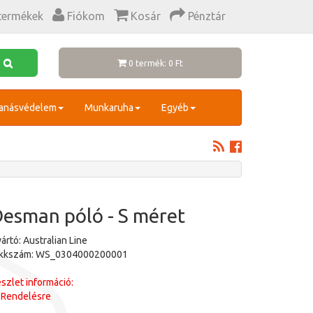
termékek
Fiókom
Kosár
Pénztár
0 termék: 0 Ft
anásvédelem
Munkaruha
Egyéb
esman póló - S méret
ártó: Australian Line
ikkszám: WS_0304000200001
szlet információ:
Rendelésre