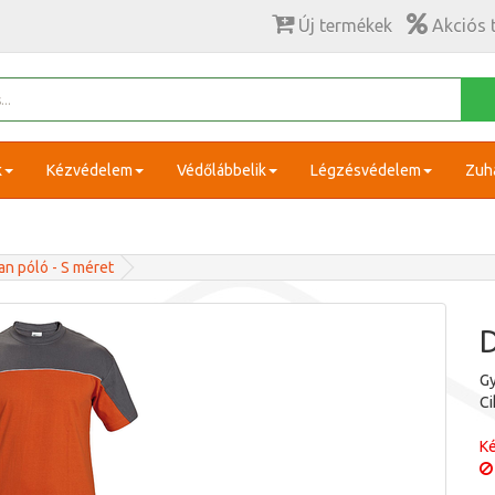
Új termékek
Akciós 
k
Kézvédelem
Védőlábbelik
Légzésvédelem
Zuh
n póló - S méret
D
Gy
C
Ké