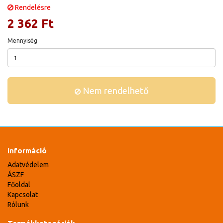
Rendelésre
2 362 Ft
Mennyiség
Nem rendelhető
Információ
Adatvédelem
ÁSZF
Főoldal
Kapcsolat
Rólunk