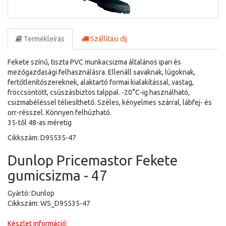
Termékleírás
Szállítási díj
Fekete színű, tiszta PVC munkacsizma általános ipari és
mezőgazdasági felhasználásra. Ellenáll savaknak, lúgoknak,
fertőtlenítőszereknek, alaktartó formai kialakítással, vastag,
fröccsöntött, csúszásbiztos talppal. -20°C-ig használható,
csizmabéléssel téliesíthető. Széles, kényelmes szárral, lábfej- és
orr-résszel. Könnyen felhúzható.
35-től 48-as méretig
Cikkszám: D95535-47
Dunlop Pricemastor Fekete
gumicsizma - 47
Gyártó: Dunlop
Cikkszám: WS_D95535-47
Készlet információ: