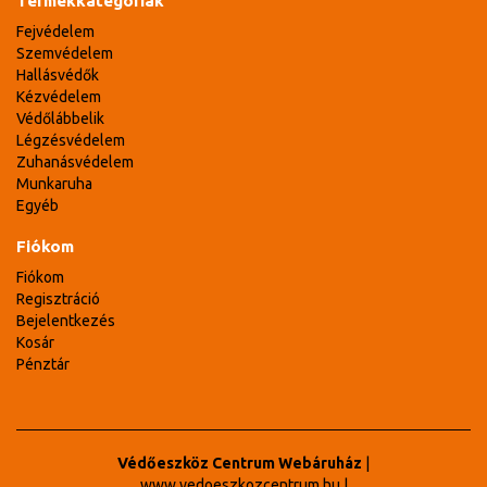
Termékkategóriák
Fejvédelem
Szemvédelem
Hallásvédők
Kézvédelem
Védőlábbelik
Légzésvédelem
Zuhanásvédelem
Munkaruha
Egyéb
Fiókom
Fiókom
Regisztráció
Bejelentkezés
Kosár
Pénztár
Védőeszköz Centrum Webáruház
|
www.vedoeszkozcentrum.hu
|