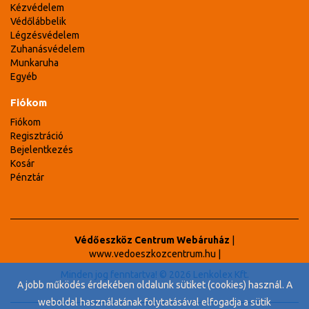
Kézvédelem
Védőlábbelik
Légzésvédelem
Zuhanásvédelem
Munkaruha
Egyéb
Fiókom
Fiókom
Regisztráció
Bejelentkezés
Kosár
Pénztár
Védőeszköz Centrum Webáruház
|
www.vedoeszkozcentrum.hu
|
Minden jog fenntartva! © 2026 Lenkolex Kft.
A jobb működés érdekében oldalunk sütiket (cookies) használ. A
weboldal használatának folytatásával elfogadja a sütik