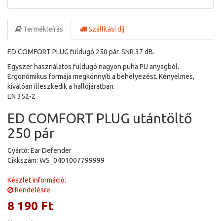
Termékleírás
Szállítási díj
ED COMFORT PLUG füldugó 250 pár. SNR 37 dB.
Egyszer használatos füldugó nagyon puha PU anyagból.
Ergonómikus formája megkönnyíti a behelyezést. Kényelmes,
kiválóan illeszkedik a hallójáratban.
EN 352-2
ED COMFORT PLUG utántöltő
250 pár
Gyártó: Ear Defender
Cikkszám: WS_0401007799999
Készlet információ:
Rendelésre
8 190 Ft