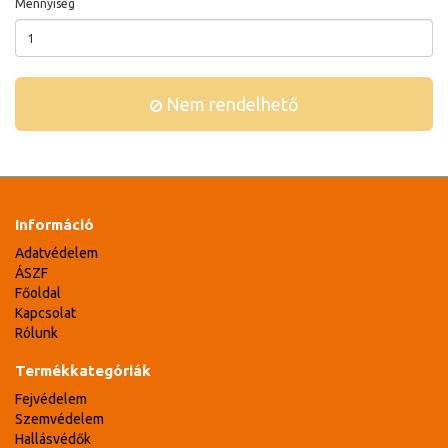
Mennyiség
Nem rendelhető
Információ
Adatvédelem
ÁSZF
Főoldal
Kapcsolat
Rólunk
Termékkategóriák
Fejvédelem
Szemvédelem
Hallásvédők