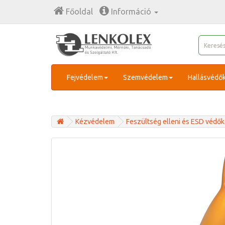
Főoldal
Információ
Fejvédelem
Szemvédelem
Hallásvédő
Kézvédelem
Feszültség elleni és ESD védő