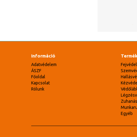
Információ
Termék
Adatvédelem
Fejvéde
ÁSZF
Szemvé
Főoldal
Hallásv
Kapcsolat
Kézvéd
Rólunk
Védőláb
Légzés
Zuhaná
Munkar
Egyéb