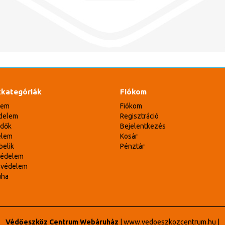
kategóriák
Fiókom
lem
Fiókom
delem
Regisztráció
édők
Bejelentkezés
elem
Kosár
belik
Pénztár
védelem
svédelem
uha
Védőeszköz Centrum Webáruház
|
www.vedoeszkozcentrum.hu
|