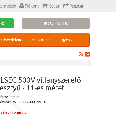
termékek
Fiókom
Kosár
Pénztár
0 termék: 0 Ft
anásvédelem
Munkaruha
Egyéb
LSEC 500V villanyszerelő
esztyű - 11-es méret
ártó: Secura
ikkszám: WS_0117000199110
szlet információ: