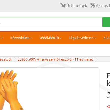
Új termékek
Akciós 
k
Kézvédelem
Védőlábbelik
Légzésvédelem
Zuh
kesztyűk
ELSEC 500V villanyszerelő kesztyű - 11-es méret
E
k
Gy
C
Ké