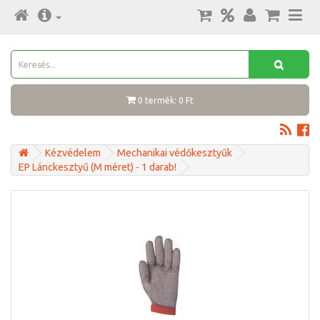
0 termék: 0 Ft
Kézvédelem
Mechanikai védőkesztyűk
EP Lánckesztyű (M méret) - 1 darab!