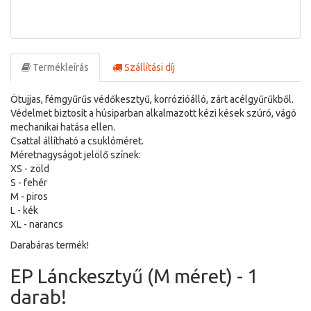
Termékleírás
Szállítási díj
Ötujjas, fémgyűrűs védőkesztyű, korrózióálló, zárt acélgyűrűkből.
Védelmet biztosít a húsiparban alkalmazott kézi kések szúró, vágó
mechanikai hatása ellen.
Csattal állítható a csuklóméret.
Méretnagyságot jelölő színek:
XS - zöld
S - fehér
M - piros
L - kék
XL - narancs
Darabáras termék!
EP Lánckesztyű (M méret) - 1
darab!