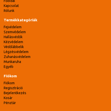
Főoldal
Kapcsolat
Rólunk
Termékkategóriák
Fejvédelem
Szemvédelem
Hallásvédők
Kézvédelem
Védőlábbelik
Légzésvédelem
Zuhanásvédelem
Munkaruha
Egyéb
Fiókom
Fiókom
Regisztráció
Bejelentkezés
Kosár
Pénztár