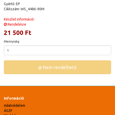
Gyártó: EP
Cikkszám: WS_4486-90M
Készlet információ:
Rendelésre
21 500 Ft
Mennyiség
Nem rendelhető
Információ
Adatvédelem
ÁSZF