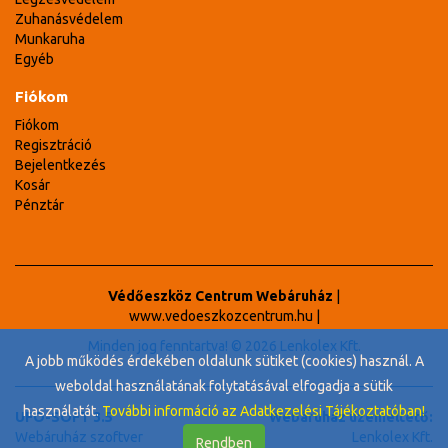
Zuhanásvédelem
Munkaruha
Egyéb
Fiókom
Fiókom
Regisztráció
Bejelentkezés
Kosár
Pénztár
Védőeszköz Centrum Webáruház
|
www.vedoeszkozcentrum.hu
|
Minden jog fenntartva! © 2026 Lenkolex Kft.
A jobb működés érdekében oldalunk sütiket (cookies) használ. A
weboldal használatának folytatásával elfogadja a sütik
használatát.
További információ az Adatkezelési Tájékoztatóban!
UFO-SOFT 3.5
Webáruház üzemeltető:
Webáruház szoftver
Lenkolex Kft.
Rendben