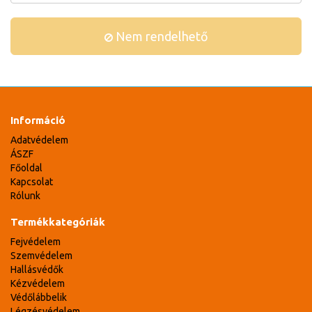
Nem rendelhető
Információ
Adatvédelem
ÁSZF
Főoldal
Kapcsolat
Rólunk
Termékkategóriák
Fejvédelem
Szemvédelem
Hallásvédők
Kézvédelem
Védőlábbelik
Légzésvédelem