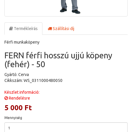
Termékleírás
Szállítási díj
Férfi munkaköpeny
FERN férfi hosszú ujjú köpeny
(fehér) - 50
Gyártó: Cerva
Cikkszám: WS_0311000480050
Készlet információ:
Rendelésre
5 000 Ft
Mennyiség