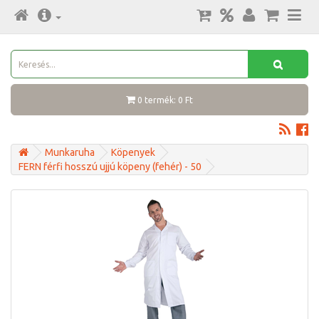
0 termék: 0 Ft
Munkaruha
Köpenyek
FERN férfi hosszú ujjú köpeny (fehér) - 50