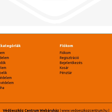
kategóriák
Fiókom
lem
Fiókom
delem
Regisztráció
édők
Bejelentkezés
elem
Kosár
belik
Pénztár
védelem
svédelem
uha
Védőeszköz Centrum Webáruház
|
www.vedoeszkozcentrum.hu
|