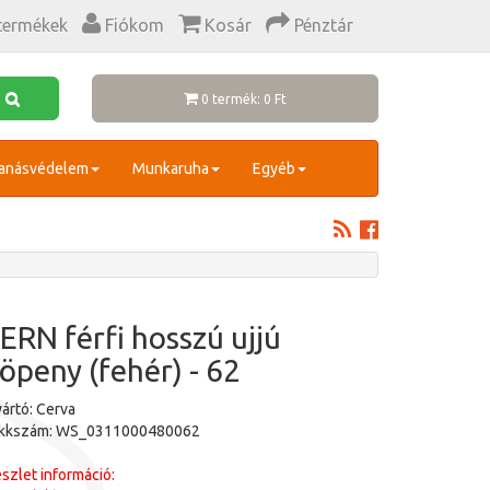
termékek
Fiókom
Kosár
Pénztár
0 termék: 0 Ft
anásvédelem
Munkaruha
Egyéb
ERN férfi hosszú ujjú
öpeny (fehér) - 62
ártó: Cerva
ikkszám: WS_0311000480062
szlet információ: