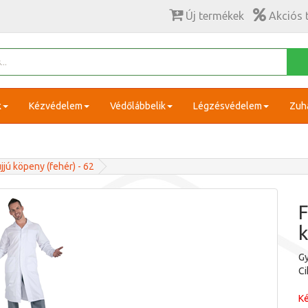
Új termékek
Akciós 
k
Kézvédelem
Védőlábbelik
Légzésvédelem
Zuh
jjú köpeny (fehér) - 62
F
k
Gy
C
Ké