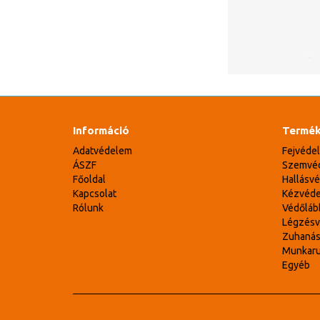
Információ
Termék
Adatvédelem
Fejvéde
ÁSZF
Szemvé
Főoldal
Hallásv
Kapcsolat
Kézvéd
Rólunk
Védőláb
Légzés
Zuhaná
Munkar
Egyéb