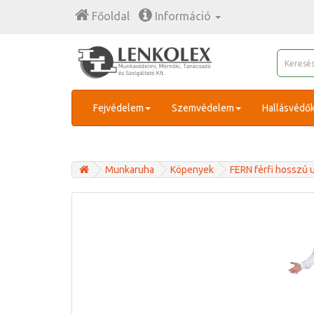
Főoldal
Információ
Fejvédelem
Szemvédelem
Hallásvédő
Munkaruha
Köpenyek
FERN férfi hosszú u