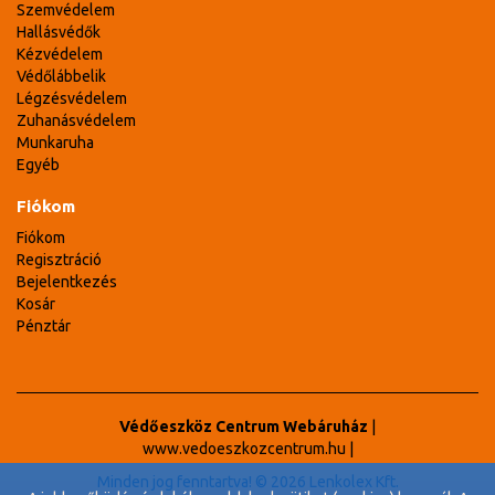
Szemvédelem
Hallásvédők
Kézvédelem
Védőlábbelik
Légzésvédelem
Zuhanásvédelem
Munkaruha
Egyéb
Fiókom
Fiókom
Regisztráció
Bejelentkezés
Kosár
Pénztár
Védőeszköz Centrum Webáruház
|
www.vedoeszkozcentrum.hu
|
Minden jog fenntartva! © 2026 Lenkolex Kft.