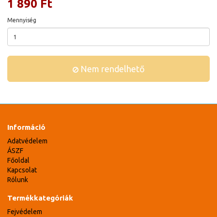
1 890 Ft
Mennyiség
Nem rendelhető
Információ
Adatvédelem
ÁSZF
Főoldal
Kapcsolat
Rólunk
Termékkategóriák
Fejvédelem