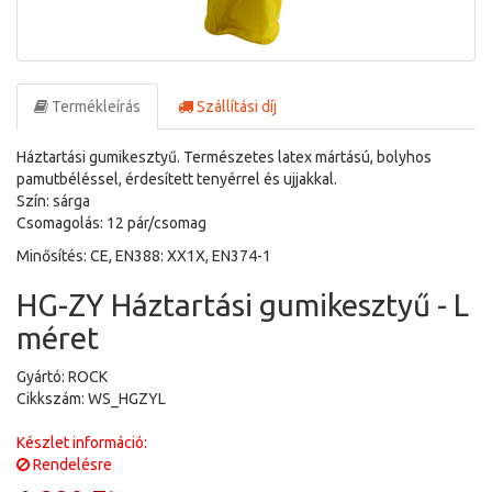
Termékleírás
Szállítási díj
Háztartási gumikesztyű. Természetes latex mártású, bolyhos
pamutbéléssel, érdesített tenyérrel és ujjakkal.
Szín: sárga
Csomagolás: 12 pár/csomag
Minősítés: CE, EN388: XX1X, EN374-1
HG-ZY Háztartási gumikesztyű - L
méret
Gyártó: ROCK
Cikkszám: WS_HGZYL
Készlet információ:
Rendelésre