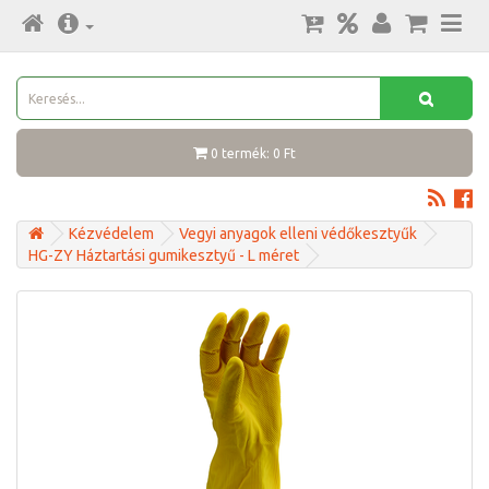
0 termék: 0 Ft
Kézvédelem
Vegyi anyagok elleni védőkesztyűk
HG-ZY Háztartási gumikesztyű - L méret